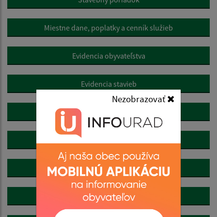
Miestne dane, poplatky a cenník služieb
Evidencia obyvateľstva
Evidencia stavieb
Nezobrazovať
Životné prostredie
Pre podnikateľov
Cenník
Stočné