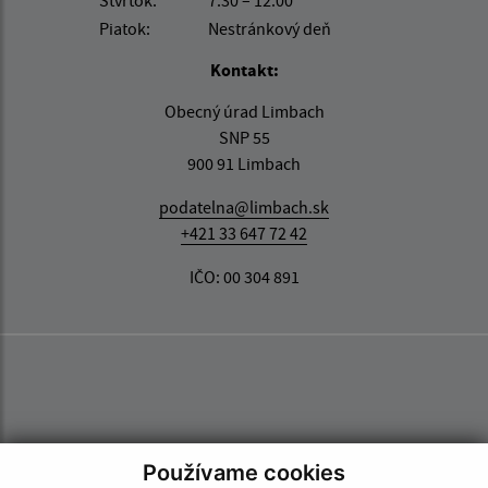
Štvrtok:
7:30 – 12:00
Piatok:
Nestránkový deň
Kontakt:
Obecný úrad Limbach
SNP 55
900 91 Limbach
podatelna@limbach.sk
+421 33 647 72 42
IČO: 00 304 891
Používame cookies