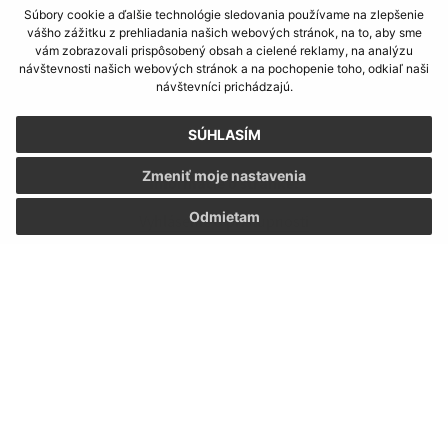
Súbory cookie a ďalšie technológie sledovania používame na zlepšenie
vášho zážitku z prehliadania našich webových stránok, na to, aby sme
vám zobrazovali prispôsobený obsah a cielené reklamy, na analýzu
návštevnosti našich webových stránok a na pochopenie toho, odkiaľ naši
návštevníci prichádzajú.
SÚHLASÍM
Zmeniť moje nastavenia
Informácie o stránke:
Odmietam
Vyhlásenie o prístupnosti
Autorské práva
Ochrana osobných údajov
Navigácia:
Vytlačiť aktuálnu stránku
Mapa stránok
Cookies
Rýchle odkazy: