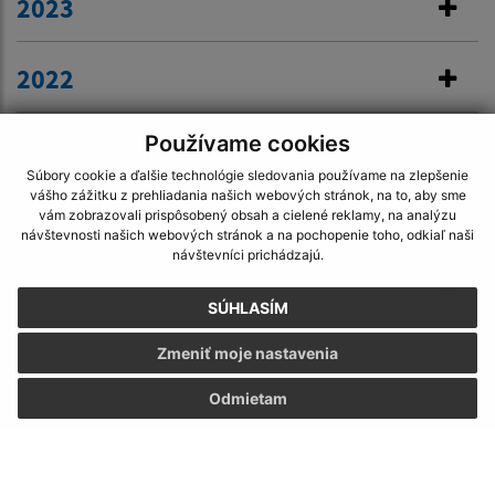
2023
2022
Používame cookies
2021
Súbory cookie a ďalšie technológie sledovania používame na zlepšenie
vášho zážitku z prehliadania našich webových stránok, na to, aby sme
2020
vám zobrazovali prispôsobený obsah a cielené reklamy, na analýzu
návštevnosti našich webových stránok a na pochopenie toho, odkiaľ naši
návštevníci prichádzajú.
2019
SÚHLASÍM
Zmeniť moje nastavenia
Odmietam
Napíšte nám:
Meno (povinné)