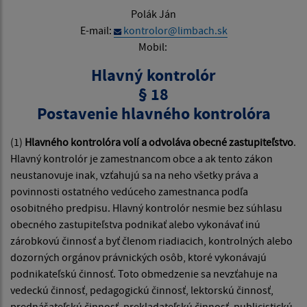
Polák Ján
E-mail:
kontrolor@limbach.sk
Mobil:
Hlavný kontrolór
§ 18
Postavenie hlavného kontrolóra
(1)
Hlavného kontrolóra volí a odvoláva obecné zastupiteľstvo
.
Hlavný kontrolór je zamestnancom obce a ak tento zákon
neustanovuje inak, vzťahujú sa na neho všetky práva a
povinnosti ostatného vedúceho zamestnanca podľa
osobitného predpisu. Hlavný kontrolór nesmie bez súhlasu
obecného zastupiteľstva podnikať alebo vykonávať inú
zárobkovú činnosť a byť členom riadiacich, kontrolných alebo
dozorných orgánov právnických osôb, ktoré vykonávajú
podnikateľskú činnosť. Toto obmedzenie sa nevzťahuje na
vedeckú činnosť, pedagogickú činnosť, lektorskú činnosť,
prednášateľskú činnosť, prekladateľskú činnosť, publicistickú