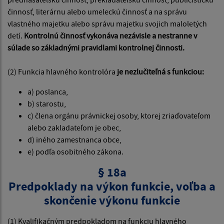
činnosť, literárnu alebo umeleckú činnosť a na správu
vlastného majetku alebo správu majetku svojich maloletých
detí.
Kontrolnú činnosť vykonáva nezávisle a nestranne v
súlade so základnými pravidlami kontrolnej činnosti.
(2) Funkcia hlavného kontrolóra
je nezlučiteľná s funkciou:
a) poslanca,
b) starostu,
c) člena orgánu právnickej osoby, ktorej zriaďovateľom
alebo zakladateľom je obec,
d) iného zamestnanca obce,
e) podľa osobitného zákona.
§ 18a
Predpoklady na výkon funkcie, voľba a
skončenie výkonu funkcie
(1) Kvalifikačným predpokladom na funkciu hlavného