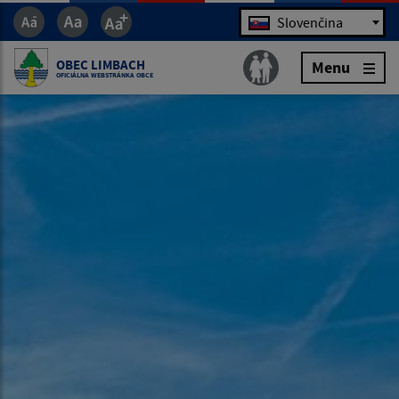
Jazyk
Slovenčina
OBEC LIMBACH
Menu
OFICIÁLNA WEBSTRÁNKA OBCE