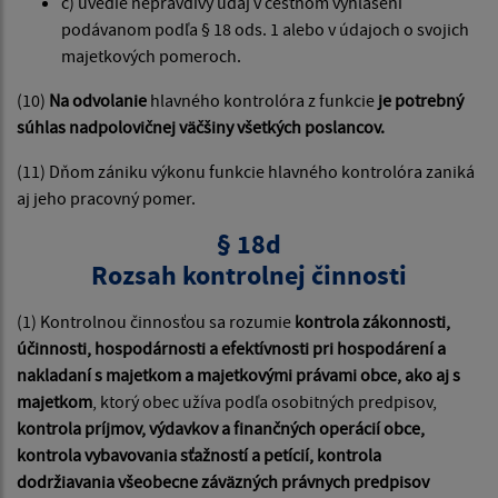
c) uvedie nepravdivý údaj v čestnom vyhlásení
podávanom podľa § 18 ods. 1 alebo v údajoch o svojich
majetkových pomeroch.
(10)
Na odvolanie
hlavného kontrolóra z funkcie
je potrebný
súhlas nadpolovičnej väčšiny všetkých poslancov.
(11) Dňom zániku výkonu funkcie hlavného kontrolóra zaniká
aj jeho pracovný pomer.
§ 18d
Rozsah kontrolnej činnosti
(1) Kontrolnou činnosťou sa rozumie
kontrola zákonnosti,
účinnosti, hospodárnosti a efektívnosti pri hospodárení a
nakladaní s majetkom a majetkovými právami obce, ako aj s
majetkom
, ktorý obec užíva podľa osobitných predpisov,
kontrola príjmov, výdavkov a finančných operácií obce,
kontrola vybavovania sťažností a petícií, kontrola
dodržiavania všeobecne záväzných právnych predpisov