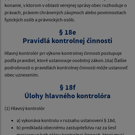
konanie, v ktorom v oblasti verejnej správy obec rozhoduje o
právach, právom chránených záujmoch alebo povinnostiach
fyzických osôb a právnických osôb.
§ 18e
Pravidlá kontrolnej činnosti
Hlavný kontrolór pri výkone kontrolnej činnosti postupuje
podľa pravidiel, ktoré ustanovuje osobitný zákon.16a) Ďalšie
podrobnosti o pravidlách kontrolnej činnosti môže ustanoviť
obec uznesením.
§ 18f
Úlohy hlavného kontrolóra
(1) Hlavný kontrolór
a) vykonáva kontrolu v rozsahu ustanovení § 18d,
b) predkladá obecnému zastupiteľstvu raz za šesť
mesiacov návrh plánu kontrolnej činnosti, ktorý musí