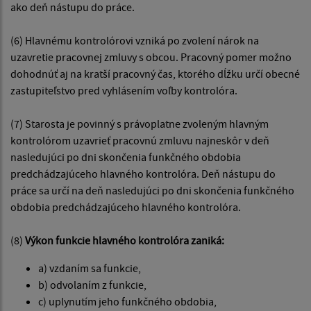
ako deň nástupu do práce.
(6) Hlavnému kontrolórovi vzniká po zvolení nárok na
uzavretie pracovnej zmluvy s obcou. Pracovný pomer možno
dohodnúť aj na kratší pracovný čas, ktorého dĺžku určí obecné
zastupiteľstvo pred vyhlásením voľby kontrolóra.
(7) Starosta je povinný s právoplatne zvoleným hlavným
kontrolórom uzavrieť pracovnú zmluvu najneskôr v deň
nasledujúci po dni skončenia funkčného obdobia
predchádzajúceho hlavného kontrolóra. Deň nástupu do
práce sa určí na deň nasledujúci po dni skončenia funkčného
obdobia predchádzajúceho hlavného kontrolóra.
(8)
Výkon funkcie hlavného kontrolóra zaniká:
a) vzdaním sa funkcie,
b) odvolaním z funkcie,
c) uplynutím jeho funkčného obdobia,