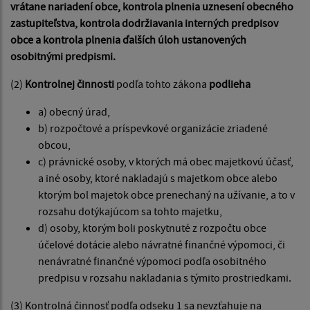
vrátane nariadení obce, kontrola plnenia uznesení obecného
zastupiteľstva, kontrola dodržiavania interných predpisov
obce a kontrola plnenia ďalších úloh ustanovených
osobitnými predpismi.
(2)
Kontrolnej činnosti
podľa tohto zákona
podlieha
a) obecný úrad,
b) rozpočtové a príspevkové organizácie zriadené
obcou,
c) právnické osoby, v ktorých má obec majetkovú účasť,
a iné osoby, ktoré nakladajú s majetkom obce alebo
ktorým bol majetok obce prenechaný na užívanie, a to v
rozsahu dotýkajúcom sa tohto majetku,
d) osoby, ktorým boli poskytnuté z rozpočtu obce
účelové dotácie alebo návratné finančné výpomoci, či
nenávratné finančné výpomoci podľa osobitného
predpisu v rozsahu nakladania s týmito prostriedkami.
(3) Kontrolná činnosť podľa odseku 1 sa nevzťahuje na