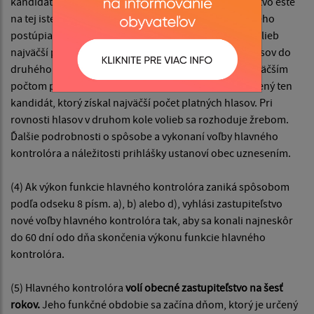
kandidátov takú väčšinu nezískal, obecné zastupiteľstvo ešte
na tej istej schôdzi vykoná druhé kolo volieb, do ktorého
postúpia dvaja kandidáti, ktorí získali v prvom kole volieb
najväčší počet platných hlasov. V prípade rovnosti hlasov do
druhého kola volieb postupujú všetci kandidáti s najväčším
počtom platných hlasov. V druhom kole volieb je zvolený ten
kandidát, ktorý získal najväčší počet platných hlasov. Pri
rovnosti hlasov v druhom kole volieb sa rozhoduje žrebom.
Ďalšie podrobnosti o spôsobe a vykonaní voľby hlavného
kontrolóra a náležitosti prihlášky ustanoví obec uznesením.
(4) Ak výkon funkcie hlavného kontrolóra zaniká spôsobom
podľa odseku 8 písm. a), b) alebo d), vyhlási zastupiteľstvo
nové voľby hlavného kontrolóra tak, aby sa konali najneskôr
do 60 dní odo dňa skončenia výkonu funkcie hlavného
kontrolóra.
(5) Hlavného kontrolóra
volí obecné zastupiteľstvo na šesť
rokov.
Jeho funkčné obdobie sa začína dňom, ktorý je určený