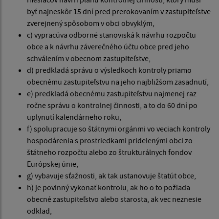
byť najneskôr 15 dní pred prerokovaním v zastupiteľstve
zverejnený spôsobom v obci obvyklým,
c) vypracúva odborné stanoviská k návrhu rozpočtu
obce a k návrhu záverečného účtu obce pred jeho
schválením v obecnom zastupiteľstve,
d) predkladá správu o výsledkoch kontroly priamo
obecnému zastupiteľstvu na jeho najbližšom zasadnutí,
e) predkladá obecnému zastupiteľstvu najmenej raz
ročne správu o kontrolnej činnosti, a to do 60 dní po
uplynutí kalendárneho roku,
f) spolupracuje so štátnymi orgánmi vo veciach kontroly
hospodárenia s prostriedkami pridelenými obci zo
štátneho rozpočtu alebo zo štrukturálnych fondov
Európskej únie,
g) vybavuje sťažnosti, ak tak ustanovuje štatút obce,
h) je povinný vykonať kontrolu, ak ho o to požiada
obecné zastupiteľstvo alebo starosta, ak vec neznesie
odklad,