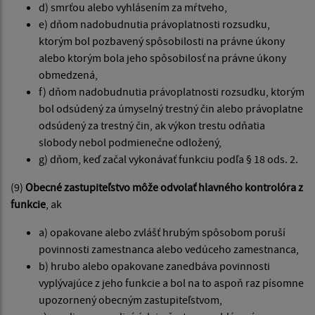
d) smrťou alebo vyhlásením za mŕtveho,
e) dňom nadobudnutia právoplatnosti rozsudku,
ktorým bol pozbavený spôsobilosti na právne úkony
alebo ktorým bola jeho spôsobilosť na právne úkony
obmedzená,
f) dňom nadobudnutia právoplatnosti rozsudku, ktorým
bol odsúdený za úmyselný trestný čin alebo právoplatne
odsúdený za trestný čin, ak výkon trestu odňatia
slobody nebol podmienečne odložený,
g) dňom, keď začal vykonávať funkciu podľa § 18 ods. 2.
(9)
Obecné zastupiteľstvo môže odvolať hlavného kontrolóra z
funkcie
, ak
a) opakovane alebo zvlášť hrubým spôsobom poruší
povinnosti zamestnanca alebo vedúceho zamestnanca,
b) hrubo alebo opakovane zanedbáva povinnosti
vyplývajúce z jeho funkcie a bol na to aspoň raz písomne
upozornený obecným zastupiteľstvom,