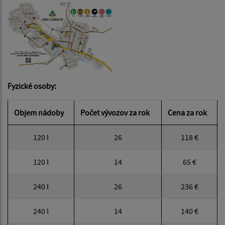
Fyzické osoby:
Objem nádoby
Počet vývozov za rok
Cena za rok
120 l
26
118 €
120 l
14
65 €
240 l
26
236 €
240 l
14
140 €