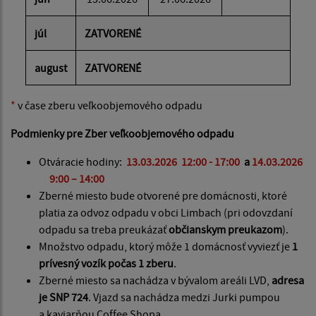
júl
ZATVORENÉ
august
ZATVORENÉ
*
v čase zberu veľkoobjemového odpadu
Podmienky pre Zber veľkoobjemového odpadu
Otváracie hodiny:
13.03.2026 12:00 - 17:00
a
14.03.2026
9:00 – 14:00
Zberné miesto bude otvorené pre domácnosti, ktoré
platia za odvoz odpadu v obci Limbach (pri odovzdaní
odpadu sa treba preukázať
občianskym preukazom
).
Množstvo odpadu, ktorý môže 1 domácnosť vyviezť je
1
prívesný vozík počas 1 zberu
.
Zberné miesto sa nachádza v bývalom areáli LVD,
adresa
je SNP 724
. Vjazd sa nachádza medzi Jurki pumpou
a kaviarňou Coffee Shopa.