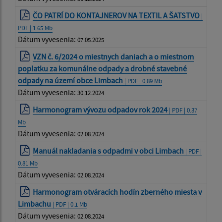
ČO PATRÍ DO KONTAJNEROV NA TEXTIL A ŠATSTVO
|
PDF | 1.65 Mb
Dátum vyvesenia:
07.05.2025
VZN č. 6/2024 o miestnych daniach a o miestnom
poplatku za komunálne odpady a drobné stavebné
odpady na území obce Limbach
| PDF | 0.89 Mb
Dátum vyvesenia:
30.12.2024
Harmonogram vývozu odpadov rok 2024
| PDF | 0.37
Mb
Dátum vyvesenia:
02.08.2024
Manuál nakladania s odpadmi v obci Limbach
| PDF |
0.81 Mb
Dátum vyvesenia:
02.08.2024
Harmonogram otváracích hodín zberného miesta v
Limbachu
| PDF | 0.1 Mb
Dátum vyvesenia:
02.08.2024