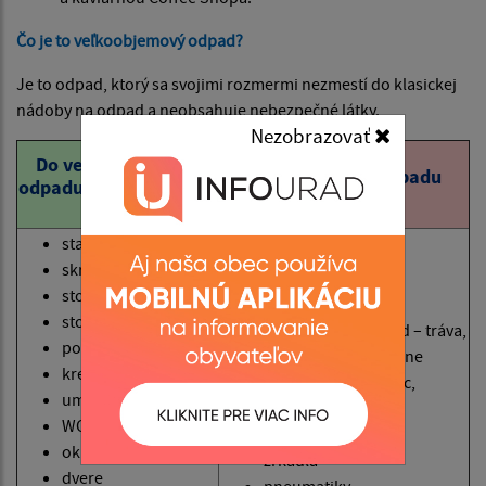
Čo je to veľkoobjemový odpad?
Je to odpad, ktorý sa svojimi rozmermi nezmestí do klasickej
nádoby na odpad a neobsahuje nebezpečné látky.
Nezobrazovať
Do
Do veľkoobjemového
veľkoobjemového odpadu
odpadu PATRÍ
NEPATRÍ
starý nábytok
skrine
stolčky
stavebný odpad
stoly
bioodpad zo záhrad – tráva,
postele
lístie, konáre a kmene
kreslá
odpad z čistenia ulíc,
umývadlá
papier
WC misy
sklo
okná
zrkadlá
dvere
pneumatiky