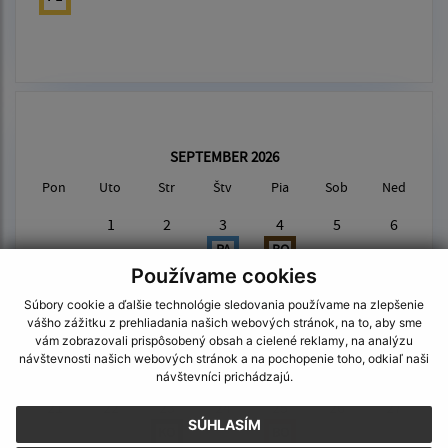
SEPTEMBER 2026
Pon
Uto
Str
Štv
Pia
Sob
Ned
1
2
3
4
5
6
PA
BO
Používame cookies
7
8
9
10
11
12
13
Súbory cookie a ďalšie technológie sledovania používame na zlepšenie
KO
BO
vášho zážitku z prehliadania našich webových stránok, na to, aby sme
vám zobrazovali prispôsobený obsah a cielené reklamy, na analýzu
14
15
16
17
18
19
20
návštevnosti našich webových stránok a na pochopenie toho, odkiaľ naši
BO
návštevníci prichádzajú.
21
22
23
24
25
26
27
SÚHLASÍM
KO
BO