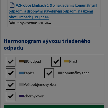
VZN obce Limbach č. 3 o nakladaní s komunálnymi
odpadmi a drobnými stavebnými odpadmi na území
obce Limbach
| PDF | 5.7 Mb
Dátum vyvesenia:
02.08.2024
Harmonogram vývozu triedeného
odpadu
BIO odpad
Plast
Papier
Komunálny zber
Veľkoobjemový zber
Zberný dvor