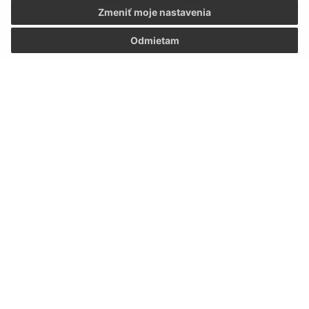
Zmeniť moje nastavenia
28
29
30
PL
Odmietam
OKTÓBER 2026
Pon
Uto
Str
Štv
Pia
Sob
Ned
1
2
3
4
PA
BO
5
6
7
8
9
10
11
KO
BO
12
13
14
15
16
17
18
BO