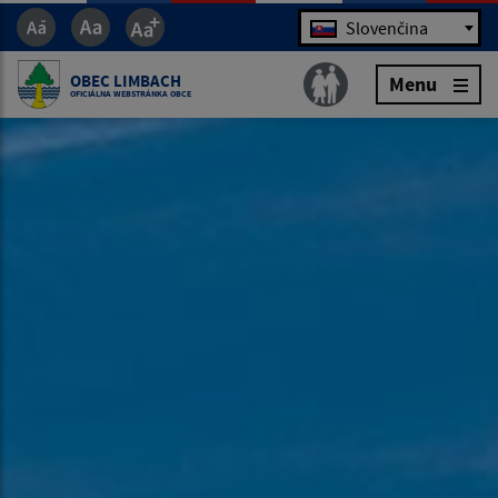
Jazyk
Slovenčina
OBEC LIMBACH
Menu
OFICIÁLNA WEBSTRÁNKA OBCE