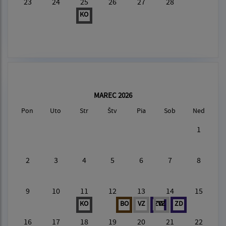
23
24
25
26
27
28
KO
MAREC 2026
Pon
Uto
Str
Štv
Pia
Sob
Ned
1
2
3
4
5
6
7
8
9
10
11
12
13
14
15
KO
BO
VZ
ZD
VZ
ZD
16
17
18
19
20
21
22