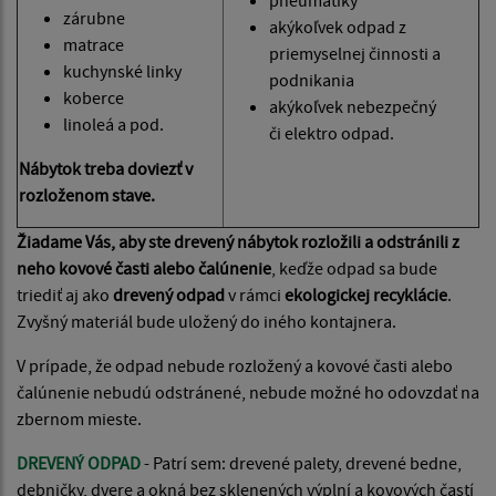
zárubne
akýkoľvek odpad z
matrace
priemyselnej činnosti a
kuchynské linky
podnikania
koberce
akýkoľvek nebezpečný
linoleá a pod.
či elektro odpad.
Nábytok treba doviezť v
rozloženom stave.
Žiadame Vás, aby ste drevený nábytok rozložili a odstránili z
neho kovové časti alebo čalúnenie
, keďže odpad sa bude
triediť aj ako
drevený odpad
v rámci
ekologickej recyklácie
.
Zvyšný materiál bude uložený do iného kontajnera.
V prípade, že odpad nebude rozložený a kovové časti alebo
čalúnenie nebudú odstránené, nebude možné ho odovzdať na
zbernom mieste.
DREVENÝ ODPAD
- Patrí sem: drevené palety, drevené bedne,
debničky, dvere a okná bez sklenených výplní a kovových častí