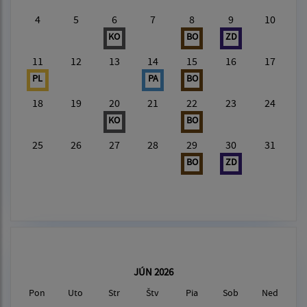
4
5
6
7
8
9
10
KO
BO
ZD
11
12
13
14
15
16
17
PL
PA
BO
18
19
20
21
22
23
24
KO
BO
25
26
27
28
29
30
31
BO
ZD
JÚN 2026
Pon
Uto
Str
Štv
Pia
Sob
Ned