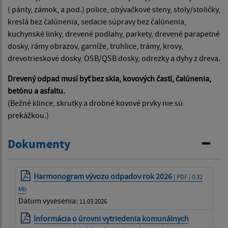
( pánty, zámok, a pod.) police, obývačkové steny, stoly/stoličky,
kreslá bez čalúnenia, sedacie súpravy bez čalúnenia,
kuchynské linky, drevené podlahy, parkety, drevené parapetné
dosky, rámy obrazov, garníže, truhlice, trámy, krovy,
drevotrieskové dosky, OSB/QSB dosky, odrezky a dyhy z dreva.
Drevený odpad musí byť bez skla, kovových častí, čalúnenia,
betónu a asfaltu.
(Bežné klince, skrutky a drobné kovové prvky nie sú
prekážkou.)
Dokumenty
Harmonogram vývozu odpadov rok 2026
| PDF | 0.32
Mb
Dátum vyvesenia:
11.03.2026
Informácia o úrovni vytriedenia komunálnych