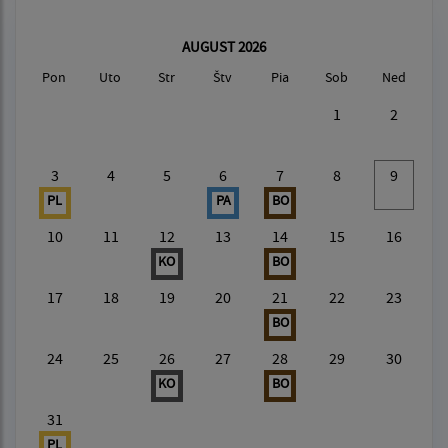
AUGUST 2026
Pon
Uto
Str
Štv
Pia
Sob
Ned
1
2
3
4
5
6
7
8
9
PL
PA
BO
10
11
12
13
14
15
16
KO
BO
17
18
19
20
21
22
23
BO
24
25
26
27
28
29
30
KO
BO
31
PL