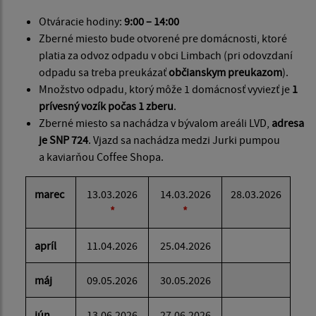
Otváracie hodiny:
9:00 – 14:00
Zberné miesto bude otvorené pre domácnosti, ktoré
platia za odvoz odpadu v obci Limbach (pri odovzdaní
odpadu sa treba preukázať
občianskym preukazom
).
Množstvo odpadu, ktorý môže 1 domácnosť vyviezť je
1
prívesný vozík počas 1 zberu
.
Zberné miesto sa nachádza v bývalom areáli LVD,
adresa
je SNP 724
. Vjazd sa nachádza medzi Jurki pumpou
a kaviarňou Coffee Shopa.
marec
13.03.2026
14.03.2026
28.03.2026
*
*
apríl
11.04.2026
25.04.2026
máj
09.05.2026
30.05.2026
jún
13.06.2026
27.06.2026