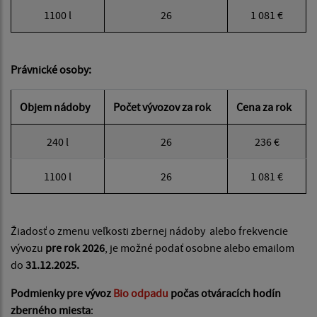
1100 l
26
1 081 €
Právnické osoby:
Objem nádoby
Počet vývozov za rok
Cena za rok
240 l
26
236 €
1100 l
26
1 081 €
Žiadosť o zmenu veľkosti zbernej nádoby alebo frekvencie
vývozu
pre rok 2026
, je možné podať osobne alebo emailom
do
31.12.2025.
Podmienky pre vývoz
Bio odpadu
počas otváracích hodín
zberného miesta
: