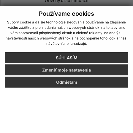
Obecný úrad Limbach
SNP 55
Používame cookies
900 91 Limbach
Súbory cookie a ďalšie technológie sledovania používame na zlepšenie
podatelna@limbach.sk
vášho zážitku z prehliadania našich webových stránok, na to, aby sme
+421 33 647 72 42
vám zobrazovali prispôsobený obsah a cielené reklamy, na analýzu
návštevnosti našich webových stránok a na pochopenie toho, odkiaľ naši
návštevníci prichádzajú.
IČO: 00 304 891
SÚHLASÍM
Zmeniť moje nastavenia
Odmietam