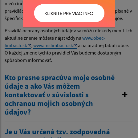
niečo iné alebo niečo navyše, než je napísané v týchto
pravidlách ochrany osobných údajov, platí to, čo je napísané v
špecifických podmienkach spracúvania osobných údajov.
Pravidlá ochrany osobných údajov sa môžu niekedy meniť. Ich
aktuálne znenie môžete nájsť vždy na
www.obec-
limbach.sk
,
www.mslimbach.sk
a na úradnej tabuli obce.
O každej zmene týchto pravidiel Vás budeme dostupným
spôsobom informovať.
Kto presne spracúva moje osobné
údaje a ako Vás môžem
kontaktovať v súvislosti s
ochranou mojich osobných
údajov?
Je u Vás určená tzv. zodpovedná