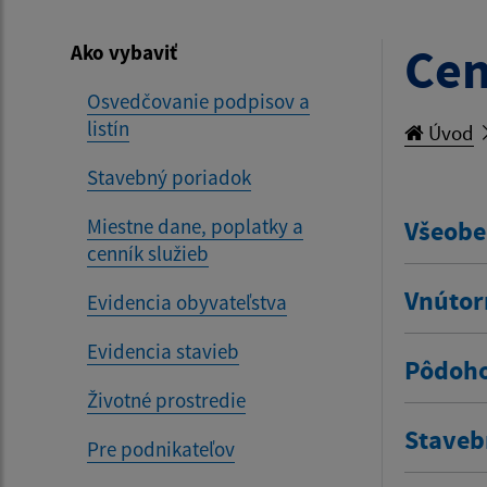
Cen
Ako vybaviť
Osvedčovanie podpisov a
listín
Úvod
Stavebný poriadok
Miestne dane, poplatky a
Všeobe
cenník služieb
Vnútor
Evidencia obyvateľstva
Evidencia stavieb
Pôdoho
Životné prostredie
Staveb
Pre podnikateľov