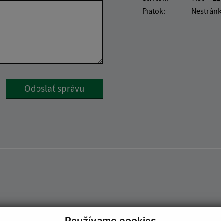
Piatok:
Nestrán
Google reCaptcha Response
Odoslať správu
Používame cookies