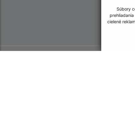
Súbory co
prehliadania
cielené rekla
Informácie o stránke:
Navigácia:
Vyhlásenie o prístupnosti
Vytlačiť aktuálnu strá
Autorské práva
Mapa stránok
Ochrana osobných údajov
Cookies