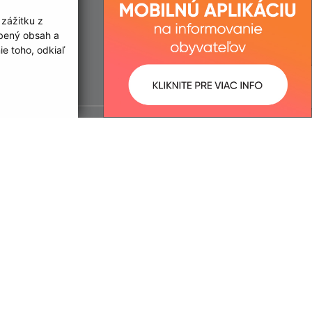
 zážitku z
obený obsah a
e toho, odkiaľ
ované:
Správca obsahu:
08:41 hod.
Správca obsahu je Obec Limbach.
Vytvorené v súlade s
Jednotným
dizajn manuálom elektronických
služieb.