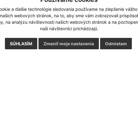
okie a ďalšie technológie sledovania používame na zlepšenie vášho
 našich webových stránok, na to, aby sme vám zobrazovali prispôs
my, na analýzu návštevnosti našich webových stránok a na pochopeni
naši návštevníci prichádzajú.
SÚHLASÍM
Zmeniť moje nastavenia
Odmietam
Rýchle odkazy:
Aktualiz
nku
Informácie UA
07.08.2026 
Limbach - Facebook
RSS
Munipolis
Stránkové hodiny
Staršia verzia webstránky