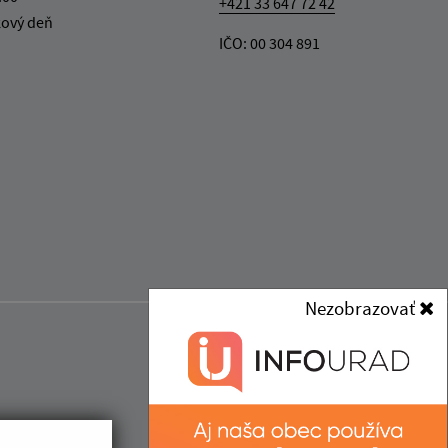
+421 33 647 72 42
kový deň
IČO: 00 304 891
Nezobrazovať