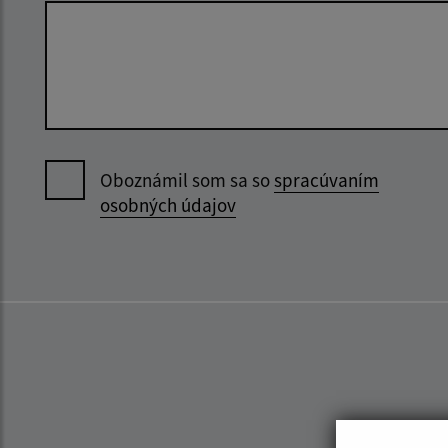
Oboznámil som sa so
spracúvaním
osobných údajov