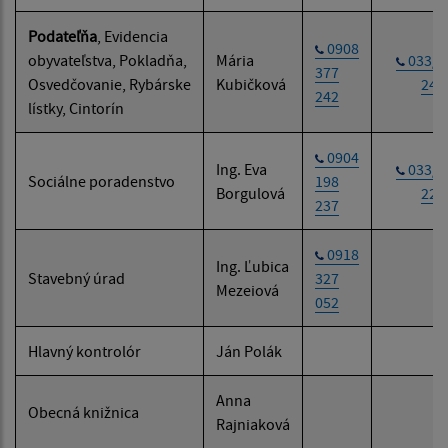
Podateľňa
, Evidencia
0908
obyvateľstva, Pokladňa,
Mária
033/6
377
Osvedčovanie, Rybárske
Kubičková
242
242
lístky, Cintorín
0904
Ing. Eva
033/6
Sociálne poradenstvo
198
Borgulová
221
237
0918
Ing. Ľubica
Stavebný úrad
327
Mezeiová
052
Hlavný kontrolór
Ján Polák
Anna
Obecná knižnica
Rajniaková