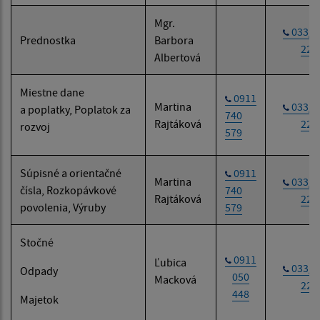
Mgr.
033/6
Prednostka
Barbora
221
Albertová
Miestne dane
0911
Martina
033/6
a poplatky, Poplatok za
740
Rajtáková
221
rozvoj
579
Súpisné a orientačné
0911
Martina
033/6
čísla, Rozkopávkové
740
Rajtáková
221
povolenia, Výruby
579
Stočné
0911
Ľubica
033/6
Odpady
050
Macková
221
448
Majetok