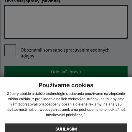
Text vašej správy (povinné)
Oboznámil som sa so
spracúvaním osobných
údajov
Google reCaptcha Response
Odoslať správu
Používame cookies
Súbory cookie a ďalšie technológie sledovania používame na zlepšenie
vášho zážitku z prehliadania našich webových stránok, na to, aby sme
Úradné hodiny:
vám zobrazovali prispôsobený obsah a cielené reklamy, na analýzu
návštevnosti našich webových stránok a na pochopenie toho, odkiaľ naši
Deň
Čas
návštevníci prichádzajú.
Pondelok:
9:00 – 11:30 13:00 – 16:30
Utorok:
7:30 – 12:00
SÚHLASÍM