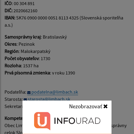
IČO
: 00 304 891
DIČ:
2020662160
IBAN:
SK76 0900 0000 0051 8113 4325 (Slovenská sporiteľňa
a.s.)
Samosprávny kraj
: Bratislavský
Okres
: Pezinok
Región
: Malokarpatský
Počet obyvateľov
: 1730
Rozloha
: 1537 ha
Prvá písomná zmienka
: v roku 1390
Podateľňa:
podatelna@limbach.sk
Starosta:
starosta@limbach.sk
Nezobrazovať
Sekretariát:
administrativa@limbach.sk
Kompetencie
:
Obec Limbach je samostatný územný samosprávny a správny
celok Slovenskej republiky, ktorý svoje samosprávne