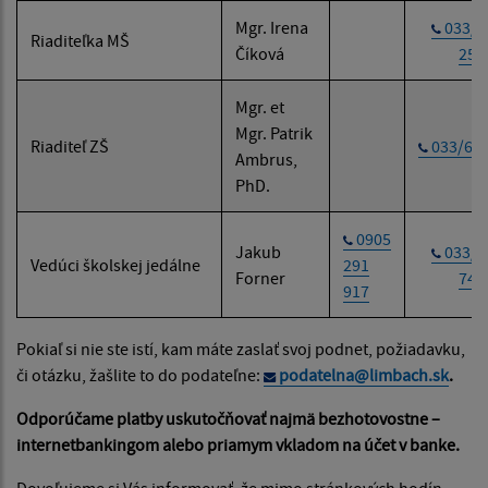
Mgr. Irena
033/6
Riaditeľka MŠ
Číková
254
Mgr. et
Mgr. Patrik
Riaditeľ ZŠ
033/64
Ambrus,
PhD.
0905
Jakub
033/6
Vedúci školskej jedálne
291
Forner
740
917
Pokiaľ si nie ste istí, kam máte zaslať svoj podnet, požiadavku,
či otázku, žašlite to do podateľne:
podatelna@limbach.sk
.
Odporúčame platby uskutočňovať najmä bezhotovostne –
internetbankingom
alebo priamym vkladom na účet v banke.
Dovoľujeme si Vás informovať, že mimo stránkových hodín