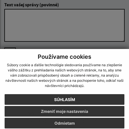
Text vašej správy (povinné)
Oboznámil som sa so
spracúvaním osobných
Používame cookies
údajov
Súbory cookie a ďalšie technológie sledovania používame na zlepšenie
vášho zážitku z prehliadania našich webových stránok, na to, aby sme
Google reCaptcha Response
Odoslať správu
vám zobrazovali prispôsobený obsah a cielené reklamy, na analýzu
návštevnosti našich webových stránok a na pochopenie toho, odkiaľ naši
návštevníci prichádzajú.
SÚHLASÍM
Úradné hodiny:
Zmeniť moje nastavenia
Deň
Čas
Pondelok:
9:00 – 11:30 13:00 – 16:30
Odmietam
Utorok:
7:30 – 12:00