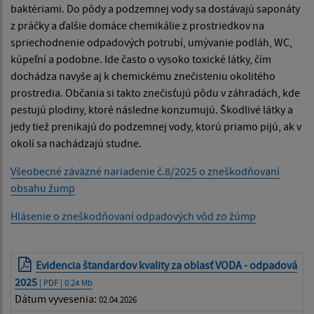
baktériami. Do pôdy a podzemnej vody sa dostávajú saponáty
z práčky a ďalšie domáce chemikálie z prostriedkov na
spriechodnenie odpadových potrubí, umývanie podláh, WC,
kúpeľní a podobne. Ide často o vysoko toxické látky, čím
dochádza navyše aj k chemickému znečisteniu okolitého
prostredia. Občania si takto znečisťujú pôdu v záhradách, kde
pestujú plodiny, ktoré následne konzumujú. Škodlivé látky a
jedy tiež prenikajú do podzemnej vody, ktorú priamo pijú, ak v
okolí sa nachádzajú studne.
Všeobecné záväzné nariadenie č.8/2025 o zneškodňovaní
obsahu žump
Hlásenie o zneškodňovaní odpadových vôd zo žúmp
Evidencia štandardov kvality za oblasť VODA - odpadová
2025
| PDF | 0.24 Mb
Dátum vyvesenia:
02.04.2026