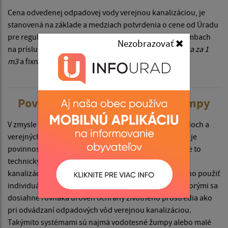
Cena odvedenej odpadovej vody verejnou kanalizáciou, je
stanovená na základe a medziach potvrdenia o cene od Úradu
pre reguláciu sieťových odvetví vydaného pre obec Limbach
Nezobrazovať
na príslušné regulované obdobie, vo výške
0,7435 eura za 1
m3
a fixná zložka ceny vo výške
10 eur/rok
.
Povinnosti prevádzkovateľa žumpy
V zmysle zákona č. 442/2002 Z. z. o verejných vodovodoch a
verejných kanalizáciách v znení neskorších predpisov je
povinnosťou vlastníka nehnuteľnosti pripojiť sa – ak je to
technicky možné a ekonomicky únosné – na verejnú
kanalizáciu. Tam, kde sa občan nemôže pripojiť, možno použiť
individuálne systémy alebo iné primerané systémy, ktorými sa
dosiahne rovnaká úroveň ochrany životného prostredia ako
pri odvádzaní odpadových vôd verejnou kanalizáciou.
Takýmito systémami sú najmä vodotesné žumpy alebo malé