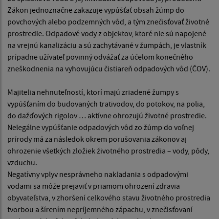
Zákon jednoznačne zakazuje vypúšťať obsah žúmp do
povchových alebo podzemných vôd, a tým znečisťovať životné
prostredie. Odpadové vody z objektov, ktoré nie sú napojené
na vrejnú kanalizáciu a sú zachytávané v žumpách, je vlastník
prípadne užívateľ povinný odvážať za účelom konečného
zneškodnenia na vyhovujúcu čistiareň odpadových vôd (ČOV).
Majitelia nehnuteľností, ktorí majú zriadené žumpy s
vypúšťaním do budovaných trativodov, do potokov, na polia,
do dažďových rigolov … aktívne ohrozujú životné prostredie.
Nelegálne vypúšťanie odpadových vôd zo žúmp do voľnej
prírody má za následok okrem porušovania zákonov aj
ohrozenie všetkých zložiek životného prostredia – vody, pôdy,
vzduchu.
Negatívny vplyv nesprávneho nakladania s odpadovými
vodami sa môže prejaviť v priamom ohrození zdravia
obyvateľstva, v zhoršení celkového stavu životného prostredia
tvorbou a šírením nepríjemného zápachu, v znečisťovaní