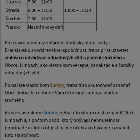
Utorok:
7:30 – 12:00
Streda:
9:00 – 11:30
13:00 – 16:30
Štvrtok:
7:30 – 12:00
Piatok:
Nestránkový deň
Po uzavretý zmluvy ohľadom dodávky pitnej vody s
Bratislavskou vodárenskou spoločnosť, treba prísť uzavrieť
zmluvu o odvádzaní odpadových vôd a platení stočného
s
Obcou Limbach, ako vlastníkom verejnej kanalizácie a čističky
odpadových vôd.
Pokiaľ ste vlastníkom
žumpy
, treba túto skutočnosť oznámiť
Obci Limbach a nebude Vám účtovaná suma za platbu
stočného.
Ak ste vlastníkom
studne
, treba túto skutočnosť oznámiť Obci
Limbach aj s počtom osôb, ktorý obývajú nehnuteľnosť
poprípade ak ide o objekt na iné účely ako bývanie, oznámiť
túto skutočnosť.