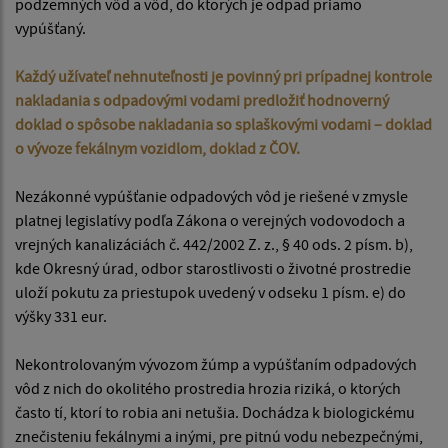
podzemných vôd a vôd, do ktorých je odpad priamo
vypúšťaný.
Každý užívateľ nehnuteľnosti je povinný pri prípadnej kontrole
nakladania s odpadovými vodami predložiť hodnoverný
doklad o spôsobe nakladania so splaškovými vodami – doklad
o vývoze fekálnym vozidlom, doklad z ČOV.
Nezákonné vypúšťanie odpadových vôd je riešené v zmysle
platnej legislatívy podľa Zákona o verejných vodovodoch a
vrejných kanalizáciách č. 442/2002 Z. z., § 40 ods. 2 písm. b),
kde Okresný úrad, odbor starostlivosti o životné prostredie
uloží pokutu za priestupok uvedený v odseku 1 písm. e) do
výšky 331 eur.
Nekontrolovaným vývozom žúmp a vypúšťaním odpadových
vôd z nich do okolitého prostredia hrozia riziká, o ktorých
často tí, ktorí to robia ani netušia. Dochádza k biologickému
znečisteniu fekálnymi a inými, pre pitnú vodu nebezpečnými,