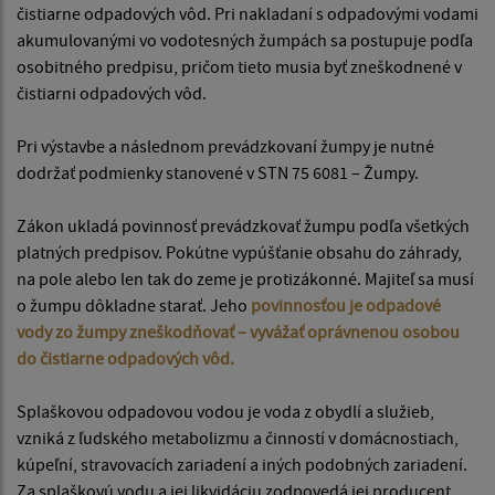
čistiarne odpadových vôd. Pri nakladaní s odpadovými vodami
akumulovanými vo vodotesných žumpách sa postupuje podľa
osobitného predpisu, pričom tieto musia byť zneškodnené v
čistiarni odpadových vôd.
Pri výstavbe a následnom prevádzkovaní žumpy je nutné
dodržať podmienky stanovené v STN 75 6081 – Žumpy.
Zákon ukladá povinnosť prevádzkovať žumpu podľa všetkých
platných predpisov. Pokútne vypúšťanie obsahu do záhrady,
na pole alebo len tak do zeme je protizákonné. Majiteľ sa musí
o žumpu dôkladne starať. Jeho
povinnosťou je odpadové
vody zo žumpy zneškodňovať – vyvážať oprávnenou osobou
do čistiarne odpadových vôd.
Splaškovou odpadovou vodou je voda z obydlí a služieb,
vzniká z ľudského metabolizmu a činností v domácnostiach,
kúpeľní, stravovacích zariadení a iných podobných zariadení.
Za splaškovú vodu a jej likvidáciu zodpovedá jej producent.