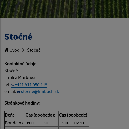
Stočné
Úvod
Stočné
Kontaktné údaje:
Stočné
Ľubica Macková
tel:
+421 911 050 448
email:
stocne@limbach.sk
Stránkové hodiny:
Deň:
Čas (doobeda):
Čas (poobede):
Pondelok:
9:00 – 11:30
13:00 – 16:30