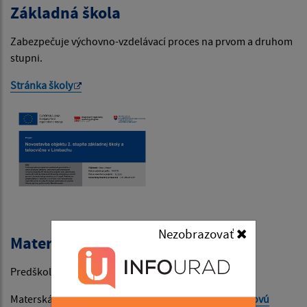
Základná škola
Zabezpečuje výchovno-vzdelávací proces na prvom a druhom
stupni.
Stránka školy
Nezobrazovať
Materská škola
Predškolská príprava detí.
Materská škola v Limbachu má svoju vlastnú
internetovú