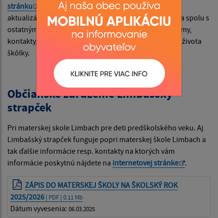
stránku
. Materská škola si sama zabezpečuje ako
aktualizáciu tak aj administráciu tejto stránky a rodičia spolu s
ostatnými návštevníkmi tu nájdu všetky dôležité oznamy,
kontakty, informácie, dokumenty a tlačivá týkajúce sa života
škôlky.
Občianske združenie Limbašský
strapček
Pri materskej skole Limbach pre deti predškolského veku. Aj
Limbašský strapček funguje popri materskej škole Limbach a
tak ďalšie informácie resp. kontakty na ktorých vám
informácie poskytnú nájdete na
internetovej stránke
.
ZÁPIS DO MATERSKEJ ŠKOLY NA ŠKOLSKÝ ROK
2025/2026
| PDF | 0.11 Mb
Dátum vyvesenia:
06.03.2025