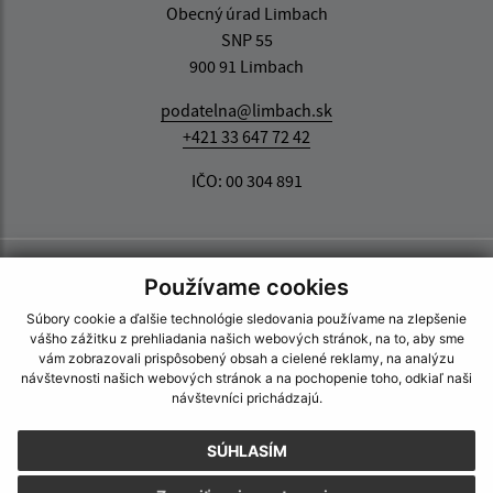
Obecný úrad Limbach
SNP 55
900 91 Limbach
podatelna@limbach.sk
+421 33 647 72 42
IČO: 00 304 891
Používame cookies
Súbory cookie a ďalšie technológie sledovania používame na zlepšenie
vášho zážitku z prehliadania našich webových stránok, na to, aby sme
vám zobrazovali prispôsobený obsah a cielené reklamy, na analýzu
návštevnosti našich webových stránok a na pochopenie toho, odkiaľ naši
návštevníci prichádzajú.
SÚHLASÍM