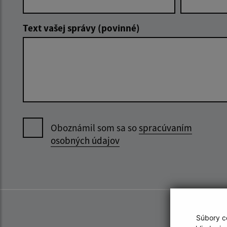
Text vašej správy (povinné)
Oboznámil som sa so
spracúvaním
osobných údajov
Súbory co