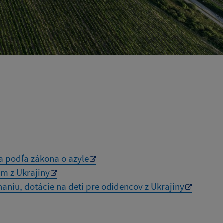
a podľa zákona o azyle
om z Ukrajiny
aniu, dotácie na deti pre odídencov z Ukrajiny