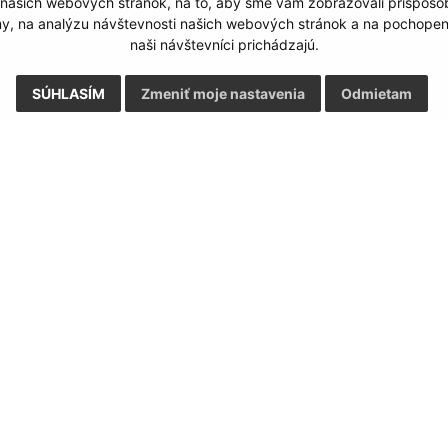
 našich webových stránok, na to, aby sme vám zobrazovali prispôs
my, na analýzu návštevnosti našich webových stránok a na pochopeni
naši návštevníci prichádzajú.
SÚHLASÍM
Zmeniť moje nastavenia
Odmietam
Rýchle odkazy:
Aktualiz
nku
Informácie UA
07.08.2026 
Limbach - Facebook
RSS
Munipolis
Stránkové hodiny
Staršia verzia webstránky