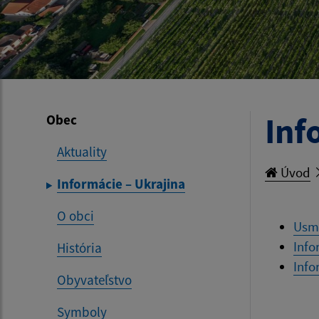
Inf
Obec
Aktuality
Úvod
Informácie – Ukrajina
O obci
Usme
Info
História
Info
Obyvateľstvo
Symboly