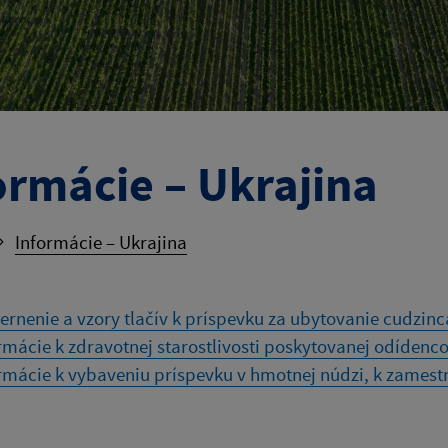
ormácie – Ukrajina
Informácie – Ukrajina
rnenie a vzory tlačív k príspevku za ubytovanie cudzinc
rmácie k zdravotnej starostlivosti poskytovanej odídenc
rmácie k vybaveniu príspevku v hmotnej núdzi, k zamestn