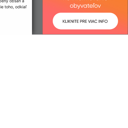
obený obsah a
e toho, odkiaľ
ované:
Správca obsahu:
08:41 hod.
Správca obsahu je Obec Limbach.
Vytvorené v súlade s
Jednotným
dizajn manuálom elektronických
služieb.