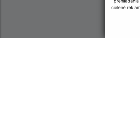
prehliadania
cielené rekla
Informácie o stránke:
Navigácia:
Vyhlásenie o prístupnosti
Vytlačiť aktuálnu strá
Autorské práva
Mapa stránok
Ochrana osobných údajov
Cookies