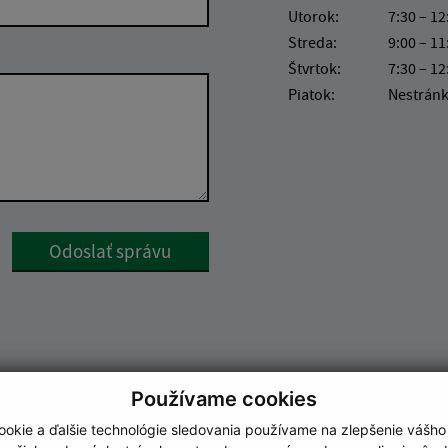
Utorok:
7:30 – 12
Streda:
9:00 – 11
Štvrtok:
7:30 – 12
Piatok:
Nestrán
Google reCaptcha Response
Odoslať správu
Používame cookies
okie a ďalšie technológie sledovania používame na zlepšenie vášho