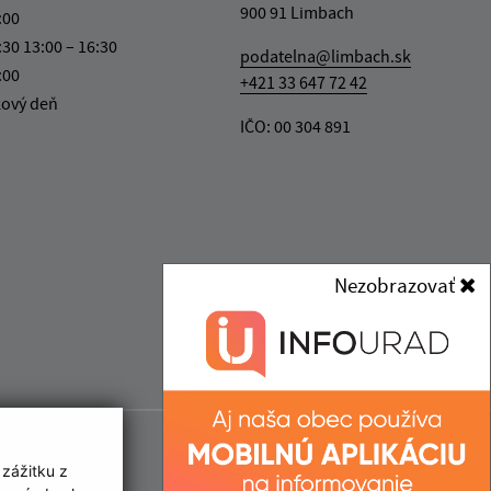
900 91 Limbach
:00
:30 13:00 – 16:30
podatelna@limbach.sk
:00
+421 33 647 72 42
kový deň
IČO: 00 304 891
Nezobrazovať
 zážitku z