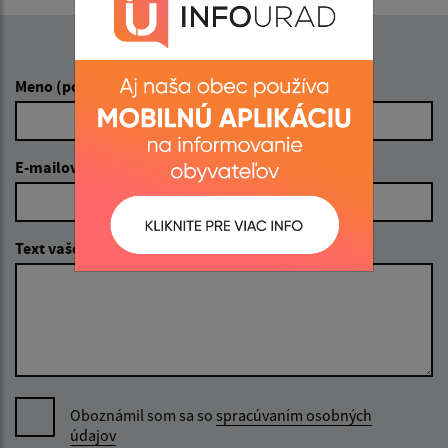
Napíšte nám:
Meno (povinné)
E-mailová adresa (povinné)
Text vašej správy (povinné)
Oboznámil som sa so
spracúvaním osobných
údajov