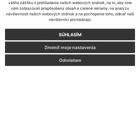
vášho zážitku z prehliadania našich webových stránok, na to, aby sme
Informácie o stránke:
vám zobrazovali prispôsobený obsah a cielené reklamy, na analýzu
návštevnosti našich webových stránok a na pochopenie toho, odkiaľ naši
Vyhlásenie o prístupnosti
návštevníci prichádzajú.
Autorské práva
Ochrana osobných údajov
SÚHLASÍM
Navigácia:
Zmeniť moje nastavenia
Vytlačiť aktuálnu stránku
Odmietam
Mapa stránok
Cookies
Rýchle odkazy:
Informácie UA
Limbach - Facebook
Munipolis
Stránkové hodiny
Staršia verzia webstránky
Aktualizované: