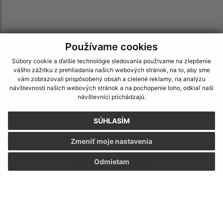
Používame cookies
Súbory cookie a ďalšie technológie sledovania používame na zlepšenie
vášho zážitku z prehliadania našich webových stránok, na to, aby sme
vám zobrazovali prispôsobený obsah a cielené reklamy, na analýzu
návštevnosti našich webových stránok a na pochopenie toho, odkiaľ naši
návštevníci prichádzajú.
SÚHLASÍM
Zmeniť moje nastavenia
Informácie o stránke:
Odmietam
Vyhlásenie o prístupnosti
Autorské práva
Ochrana osobných údajov
Navigácia: