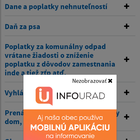
Dane a poplatky nehnuteľností
Daň za psa
Poplatky za komunálny odpad
vrátane žiadosti o zníženie
poplatku z dôvodov zamestnania
inde a tiež zťp atď.
Nezobrazovať
Vyhlásenie v miestnom rozhlase
Prenájom nehnuteľností /kultúrny
dom, …/