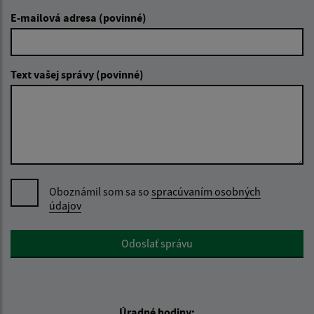
E-mailová adresa (povinné)
Text vašej správy (povinné)
Oboznámil som sa so
spracúvaním osobných
údajov
Google reCaptcha Response
Odoslať správu
Úradné hodiny: