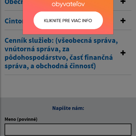
Obecné nájomné byty
Cintorínske poplatky
Cenník služieb: (všeobecná správa,
vnútorná správa, za
pôdohospodárstvo, časť finančná
správa, a obchodná činnosť)
Napíšte nám:
Meno (povinné)