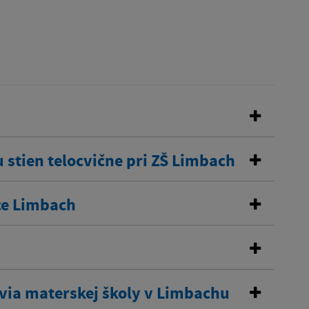
 stien telocvične pri ZŠ Limbach
ce Limbach
via materskej školy v Limbachu