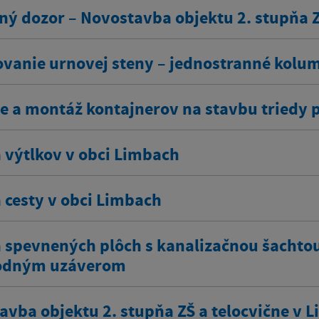
ný dozor – Novostavba objektu 2. stupňa Z
vanie urnovej steny – jednostranné kol
e a montáž kontajnerov na stavbu triedy 
 výtlkov v obci Limbach
 cesty v obci Limbach
 spevnených plôch s kanalizačnou šachto
odným uzáverom
avba objektu 2. stupňa ZŠ a telocvične v 