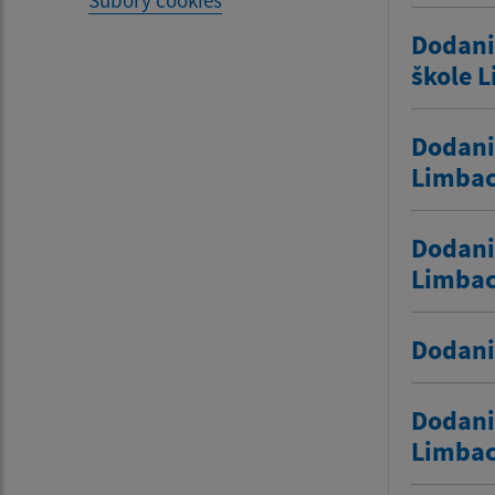
Súbory cookies
Dodani
škole 
Dodanie
Limba
Dodani
Limba
Dodani
Dodani
Limba