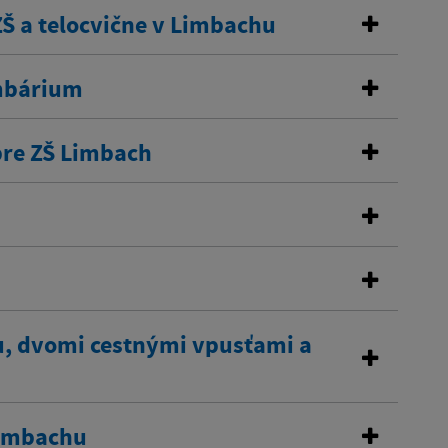
Š a telocvične v Limbachu
umbárium
pre ZŠ Limbach
u, dvomi cestnými vpusťami a
Limbachu