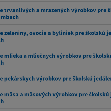
e trvanlivých a mrazených výrobkov pre šk
Limbach
 zeleniny, ovocia a byliniek pre školskú j
ch
e mlieka a mliečnych výrobkov pre školskú
ch
e pekárskych výrobkov pre školskú jedále
e mäsa a mäsových výrobkov pre školskú j
ch