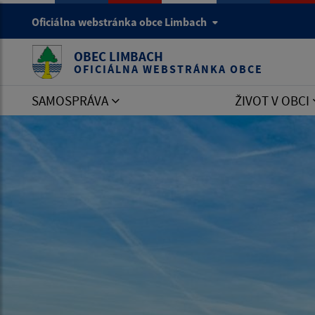
Oficiálna webstránka obce Limbach
OBEC LIMBACH
OFICIÁLNA WEBSTRÁNKA OBCE
SAMOSPRÁVA
ŽIVOT V OBCI