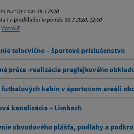
m zverejnenia:
19.3.2020
ta na predkladanie ponúk: 26
.3.2020, 12:00
Výzva
nie telocvične – športové príslušenstvo
é práce -realizácia preglejkového obkladu
 futbalových kabín v športovom areáli ob
ová kanalizácia – Limbach
enie obvodového plášťa, podlahy a podkro