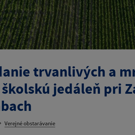
anie trvanlivých a 
 školskú jedáleň pri 
mbach
Verejné obstarávanie