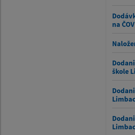
Dodávk
na ČOV
Nalože
Dodani
škole 
Dodani
Limba
Dodanie
Limba