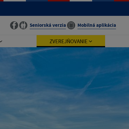
Seniorská verzia
Mobilná aplikácia
ZVEREJŇOVANIE