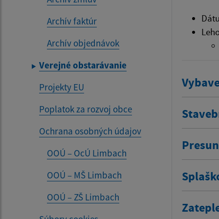
Dátu
Archív faktúr
Leho
Archív objednávok
Verejné obstarávanie
Vybave
Projekty EU
Poplatok za rozvoj obce
Stavebn
Ochrana osobných údajov
Presun
OOÚ – OcÚ Limbach
Splašk
OOÚ – MŠ Limbach
OOÚ – ZŠ Limbach
Zatepl