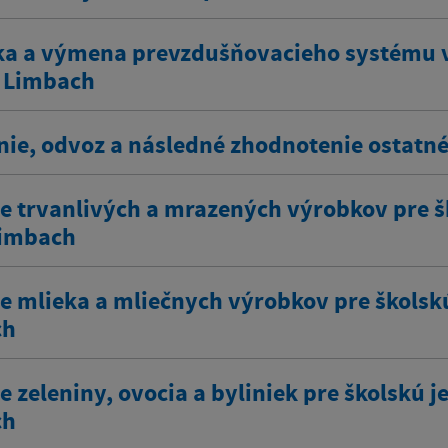
a a výmena prevzdušňovacieho systému v 
 Limbach
nie, odvoz a následné zhodnotenie ostat
e trvanlivých a mrazených výrobkov pre šk
Limbach
e mlieka a mliečnych výrobkov pre školskú
ch
 zeleniny, ovocia a byliniek pre školskú j
ch