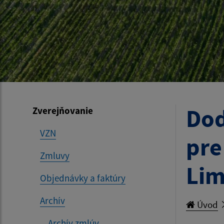
Dod
Zverejňovanie
VZN
pre
Zmluvy
Li
Objednávky a faktúry
Archív
Úvod
Archív zmlúv