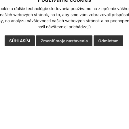
okie a ďalšie technológie sledovania používame na zlepšenie vášho
 našich webových stránok, na to, aby sme vám zobrazovali prispôs
my, na analýzu návštevnosti našich webových stránok a na pochopeni
naši návštevníci prichádzajú.
SÚHLASÍM
Zmeniť moje nastavenia
Odmietam
Rýchle odkazy:
Aktualiz
nku
Informácie UA
06.08.2026 
Limbach - Facebook
RSS
Munipolis
Stránkové hodiny
Staršia verzia webstránky