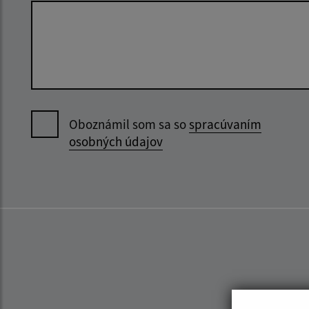
Oboznámil som sa so
spracúvaním
osobných údajov