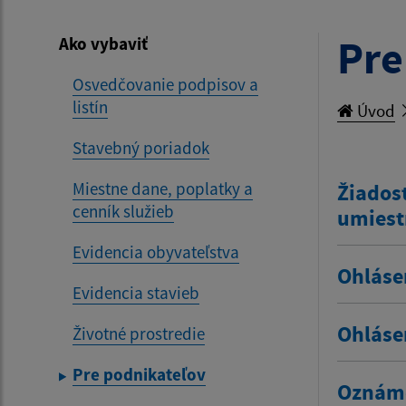
Pre
Ako vybaviť
Osvedčovanie podpisov a
listín
Úvod
Stavebný poriadok
Miestne dane, poplatky a
Žiadosť
cenník služieb
umiest
Evidencia obyvateľstva
Ohláse
Evidencia stavieb
Ohláse
Životné prostredie
Pre podnikateľov
Oznáme