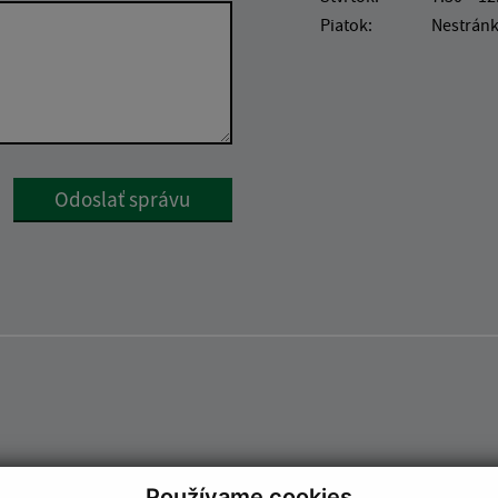
Piatok:
Nestrán
Google reCaptcha Response
Odoslať správu
Používame cookies