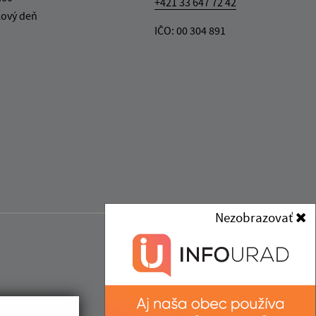
+421 33 647 72 42
kový deň
IČO: 00 304 891
Nezobrazovať