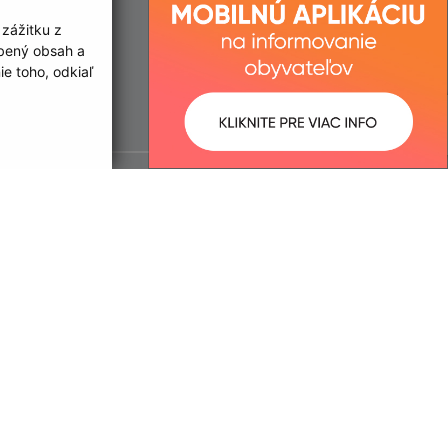
 zážitku z
obený obsah a
e toho, odkiaľ
ované:
Správca obsahu:
15:39 hod.
Správca obsahu je Obec Limbach.
Vytvorené v súlade s
Jednotným
dizajn manuálom elektronických
služieb.