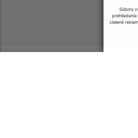
Súbory co
prehliadania
cielené rekla
Informácie o stránke:
Navigácia:
Vyhlásenie o prístupnosti
Vytlačiť aktuálnu strá
Autorské práva
Mapa stránok
Ochrana osobných údajov
Cookies