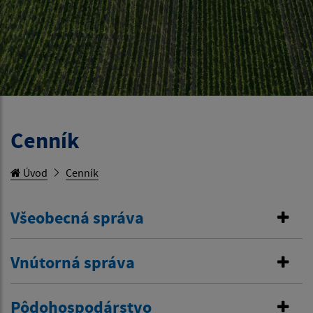
Cenník
Úvod
Cenník
Všeobecná správa
Vnútorná správa
Pôdohospodárstvo