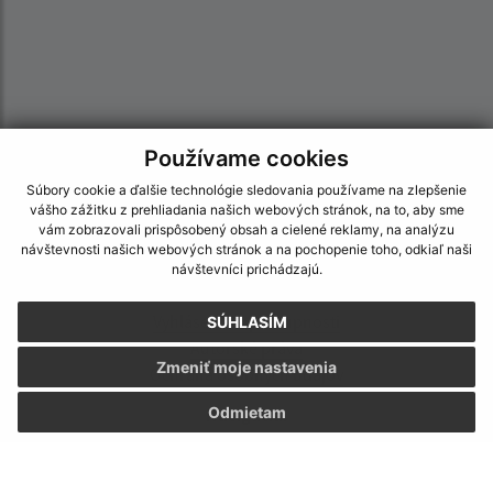
Používame cookies
Súbory cookie a ďalšie technológie sledovania používame na zlepšenie
vášho zážitku z prehliadania našich webových stránok, na to, aby sme
vám zobrazovali prispôsobený obsah a cielené reklamy, na analýzu
návštevnosti našich webových stránok a na pochopenie toho, odkiaľ naši
návštevníci prichádzajú.
Informácie o stránke:
Vyhlásenie o prístupnosti
SÚHLASÍM
Autorské práva
Zmeniť moje nastavenia
Ochrana osobných údajov
Odmietam
Navigácia:
Vytlačiť aktuálnu stránku
Mapa stránok