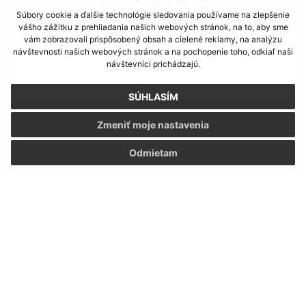
Text vašej správy (povinné)
Súbory cookie a ďalšie technológie sledovania používame na zlepšenie
vášho zážitku z prehliadania našich webových stránok, na to, aby sme
vám zobrazovali prispôsobený obsah a cielené reklamy, na analýzu
návštevnosti našich webových stránok a na pochopenie toho, odkiaľ naši
návštevníci prichádzajú.
SÚHLASÍM
Zmeniť moje nastavenia
Oboznámil som sa so
spracúvaním osobných
údajov
Odmietam
Google reCaptcha Response
Odoslať správu
Úradné hodiny:
Deň
Čas
Pondelok:
9:00 – 11:30 13:00 – 16:30