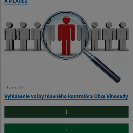
A MLÁDEŽ
01.07.2026
Vyhlásenie voľby hlavného kontrolóra Obce Vinosady
1
2