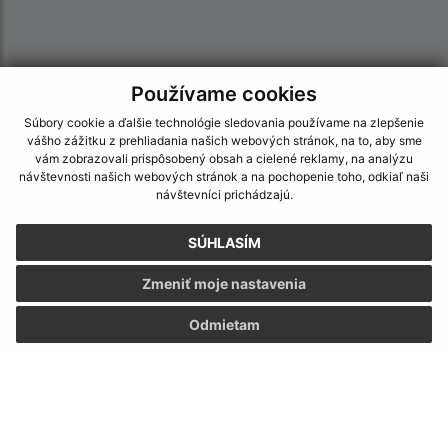
Používame cookies
Súbory cookie a ďalšie technológie sledovania používame na zlepšenie
vášho zážitku z prehliadania našich webových stránok, na to, aby sme
vám zobrazovali prispôsobený obsah a cielené reklamy, na analýzu
návštevnosti našich webových stránok a na pochopenie toho, odkiaľ naši
návštevníci prichádzajú.
SÚHLASÍM
Zmeniť moje nastavenia
Informácie o stránke:
Odmietam
Vyhlásenie o prístupnosti
Autorské práva
Ochrana osobných údajov
Navigácia: