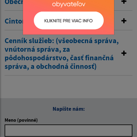
Obecné nájomné byty
Cintorínske poplatky
Cenník služieb: (všeobecná správa,
vnútorná správa, za
pôdohospodárstvo, časť finančná
správa, a obchodná činnosť)
Napíšte nám:
Meno (povinné)