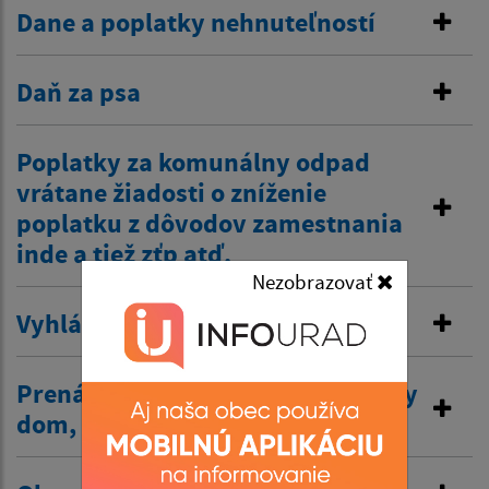
Dane a poplatky nehnuteľností
Daň za psa
Poplatky za komunálny odpad
vrátane žiadosti o zníženie
poplatku z dôvodov zamestnania
inde a tiež zťp atď.
Nezobrazovať
Vyhlásenie v miestnom rozhlase
Prenájom nehnuteľností /kultúrny
dom, …/