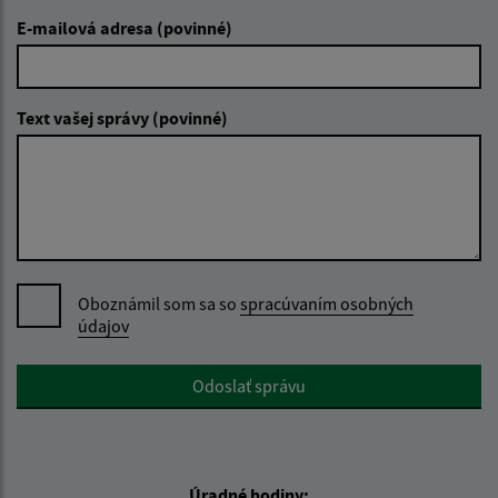
E-mailová adresa (povinné)
Text vašej správy (povinné)
Oboznámil som sa so
spracúvaním osobných
údajov
Google reCaptcha Response
Odoslať správu
Úradné hodiny: