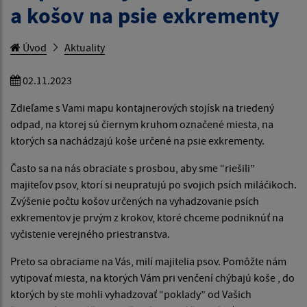
a košov na psie exkrementy
Úvod
Aktuality
02.11.2023
Zdieľame s Vami mapu kontajnerových stojísk na triedený
odpad, na ktorej sú čiernym kruhom označené miesta, na
ktorých sa nachádzajú koše určené na psie exkrementy.
Často sa na nás obraciate s prosbou, aby sme “riešili”
majiteľov psov, ktorí si neupratujú po svojich psích miláčikoch.
Zvýšenie počtu košov určených na vyhadzovanie psích
exkrementov je prvým z krokov, ktoré chceme podniknúť na
vyčistenie verejného priestranstva.
Preto sa obraciame na Vás, milí majitelia psov. Pomôžte nám
vytipovať miesta, na ktorých Vám pri venčení chýbajú koše , do
ktorých by ste mohli vyhadzovať “poklady” od Vašich