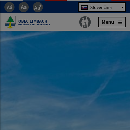
Jazyk
Slovenčina
OBEC LIMBACH
Menu
OFICIÁLNA WEBSTRÁNKA OBCE