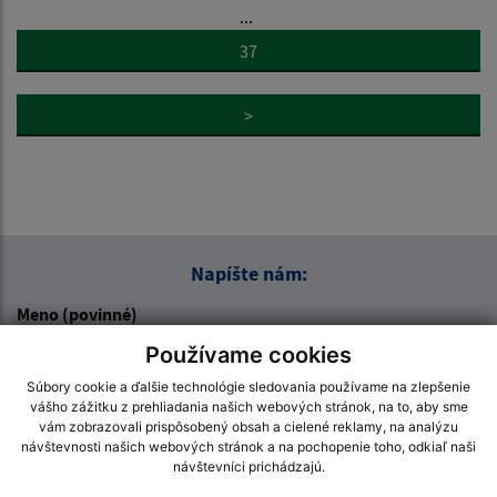
...
37
>
Napíšte nám:
Meno (povinné)
Používame cookies
Súbory cookie a ďalšie technológie sledovania používame na zlepšenie
E-mailová adresa (povinné)
vášho zážitku z prehliadania našich webových stránok, na to, aby sme
vám zobrazovali prispôsobený obsah a cielené reklamy, na analýzu
návštevnosti našich webových stránok a na pochopenie toho, odkiaľ naši
návštevníci prichádzajú.
Text vašej správy (povinné)