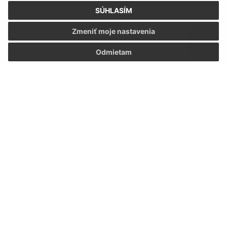
SÚHLASÍM
Zmeniť moje nastavenia
Odmietam
Oboznámil som sa so
spracúvaním osobných
údajov
Google reCaptcha Response
Odoslať správu
Úradné hodiny:
Deň
Čas
Pondelok:
9:00 – 11:30 13:00 – 16:30
Utorok:
7:30 – 12:00