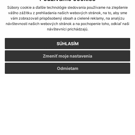
Súbory cookie a ďalšie technológie sledovania používame na zlepšenie
Kontakt:
vášho zážitku z prehliadania našich webových stránok, na to, aby sme
vám zobrazovali prispôsobený obsah a cielené reklamy, na analýzu
Obecný úrad Limbach
návštevnosti našich webových stránok a na pochopenie toho, odkiaľ naši
SNP 55
návštevníci prichádzajú.
900 91 Limbach
SÚHLASÍM
podatelna@limbach.sk
+421 33 647 72 42
Zmeniť moje nastavenia
IČO: 00 304 891
Odmietam