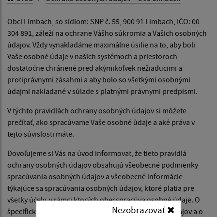
Obci Limbach, so sídlom: SNP č. 55, 900 91 Limbach, IČO: 00
304 891, záleží na ochrane Vášho súkromia a Vašich osobných
údajov. Vždy vynakladáme maximálne úsilie na to, aby boli
Vaše osobné údaje v našich systémoch a priestoroch
dostatočne chránené pred akýmikoľvek nežiaducimi a
protiprávnymi zásahmi a aby bolo so všetkými osobnými
údajmi nakladané v súlade s platnými právnymi predpismi.
V týchto pravidlách ochrany osobných údajov si môžete
prečítať, ako spracúvame Vaše osobné údaje a aké práva v
tejto súvislosti máte.
Dovoľujeme si Vás na úvod informovať, že tieto pravidlá
ochrany osobných údajov obsahujú všeobecné podmienky
spracúvania osobných údajov a všeobecné informácie
týkajúce sa spracúvania osobných údajov, ktoré platia pre
všetky účely, v rámci ktorých obecspracúva osobné údaje. O
Nezobrazovať
špecifických podmienkach spracúvania osobných údajov a o