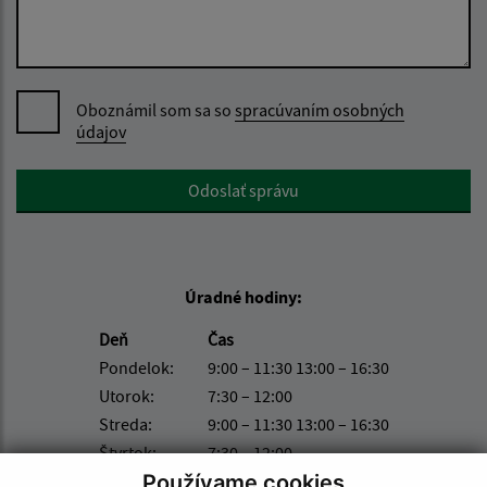
Oboznámil som sa so
spracúvaním osobných
údajov
Google reCaptcha Response
Odoslať správu
Úradné hodiny:
Deň
Čas
Pondelok:
9:00 – 11:30 13:00 – 16:30
Utorok:
7:30 – 12:00
Streda:
9:00 – 11:30 13:00 – 16:30
Štvrtok:
7:30 – 12:00
Používame cookies
Piatok:
Nestránkový deň