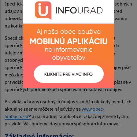
špecifických informáciách týkajúcich sa spracúvania osobných
údajov na konkrétne účely sa môžete dozvedieť vždy pred
odovzdaním Vašich osobných údajov obcia ich spracovaním
na konkrétny určený účel.
Špecifické podmienky spracúvania osobných údajov a
špecifické informácie týkajúce sa spracúvania osobných
údajov majú prednosť pred týmito pravidlami ochrany
osobných údajov. To znamená, že ak sa napríklad v
špecifických podmienkach spracúvania osobných údajov píše
niečo iné alebo niečo navyše, než je napísané v týchto
pravidlách ochrany osobných údajov, platí to, čo je napísané v
špecifických podmienkach spracúvania osobných údajov.
Pravidlá ochrany osobných údajov sa môžu niekedy meniť. Ich
aktuálne znenie môžete nájsť vždy na
www.obec-
limbach.sk
a na úradnej tabuli obce. O každej zmene týchto
pravidiel Vás budeme dostupným spôsobom informovať.
Základné informácie: