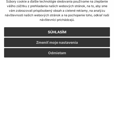
Kontakt:
Súbory cookie a ďalšie technológie sledovania používame na zlepšenie
vášho zážitku z prehliadania našich webových stránok, na to, aby sme
vám zobrazovali prispôsobený obsah a cielené reklamy, na analýzu
Obecný úrad Limbach
návštevnosti našich webových stránok a na pochopenie toho, odkiaľ naši
SNP 55
návštevníci prichádzajú.
900 91 Limbach
SÚHLASÍM
podatelna@limbach.sk
+421 33 647 72 42
Zmeniť moje nastavenia
IČO: 00 304 891
Odmietam