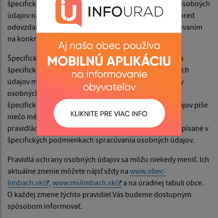
špecifických informáciách týkajúcich sa spracúvania osobných
údajov na konkrétne účely sa môžete dozvedieť vždy pred
odovzdaním Vašich osobných údajov obcia ich spracovaním
na konkrétny určený účel.
Špecifické podmienky spracúvania osobných údajov a
špecifické informácie týkajúce sa spracúvania osobných
údajov majú prednosť pred týmito pravidlami ochrany
osobných údajov. To znamená, že ak sa napríklad v
špecifických podmienkach spracúvania osobných údajov píše
niečo iné alebo niečo navyše, než je napísané v týchto
pravidlách ochrany osobných údajov, platí to, čo je napísané v
špecifických podmienkach spracúvania osobných údajov.
Pravidlá ochrany osobných údajov sa môžu niekedy meniť. Ich
aktuálne znenie môžete nájsť vždy na
www.obec-
limbach.sk
,
www.mslimbach.sk
a na úradnej tabuli obce.
O každej zmene týchto pravidiel Vás budeme dostupným
spôsobom informovať.