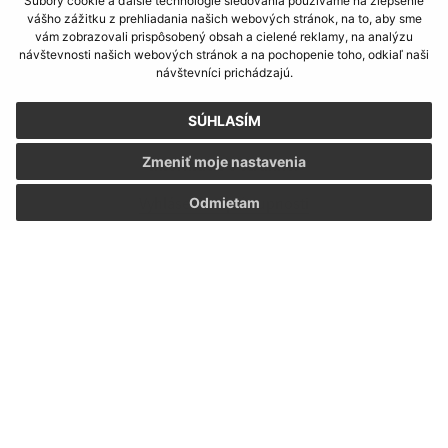
Súbory cookie a ďalšie technológie sledovania používame na zlepšenie
vášho zážitku z prehliadania našich webových stránok, na to, aby sme
vám zobrazovali prispôsobený obsah a cielené reklamy, na analýzu
návštevnosti našich webových stránok a na pochopenie toho, odkiaľ naši
návštevníci prichádzajú.
SÚHLASÍM
Zmeniť moje nastavenia
Informácie o stránke:
Vyhlásenie o prístupnosti
Odmietam
Autorské práva
Ochrana osobných údajov
Navigácia:
Vytlačiť aktuálnu stránku
Mapa stránok
Cookies
Rýchle odkazy: