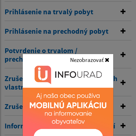
Prihlásenie na trvalý pobyt
Prihlásenie na prechodný pobyt
Potvrdenie o trvalom /
prechodnom pobyte
Nezobrazovať
Zrušenie trvalého pobytu na návrh
vlastníka budovy
Zrušenie prechodného pobytu
Informovanie o pobyte v zahraničí