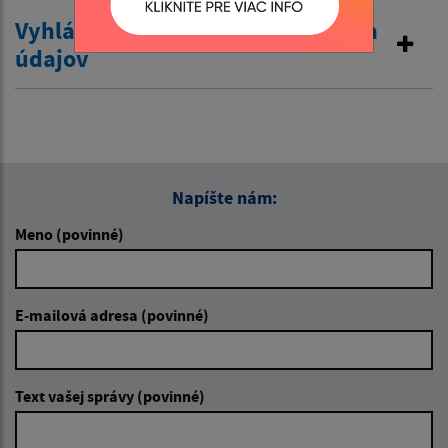
Vyhlásenie o zákaze poskytovania
údajov
Napíšte nám:
Meno (povinné)
E-mailová adresa (povinné)
Text vašej správy (povinné)