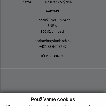
Piatok:
Nestránkový deň
Kontakt:
Obecný úrad Limbach
SNP 55
900 91 Limbach
podatelna@limbach.sk
+421 33 647 72 42
IČO: 00 304 891
Používame cookies