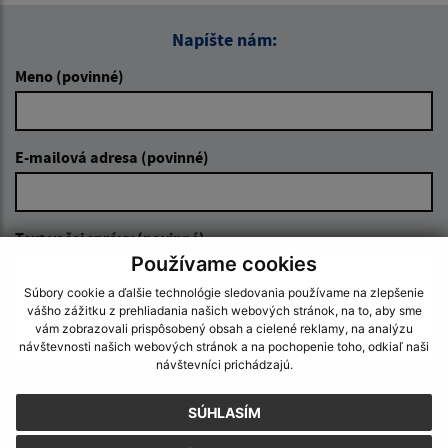
Napíšte nám:
Meno (povinné)
E-mailová adresa (povinné)
Text vašej správy (povinné)
Používame cookies
Súbory cookie a ďalšie technológie sledovania používame na zlepšenie
vášho zážitku z prehliadania našich webových stránok, na to, aby sme
vám zobrazovali prispôsobený obsah a cielené reklamy, na analýzu
návštevnosti našich webových stránok a na pochopenie toho, odkiaľ naši
návštevníci prichádzajú.
Oboznámil som sa so
spracúvaním osobných
SÚHLASÍM
údajov