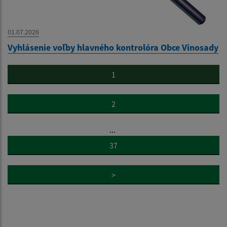
01.07.2026
Vyhlásenie voľby hlavného kontrolóra Obce Vinosady
1
2
...
37
>