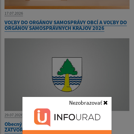
17.07.2026
VOĽBY DO ORGÁNOV SAMOSPRÁVY OBCÍ A VOĽBY DO
ORGÁNOV SAMOSPRÁVNYCH KRAJOV 2026
Nezobrazovať
29.07.2026
Obecný úrad bude v utorok 04. augusta 2026
ZATVORENÝ