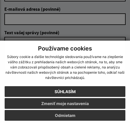
E-mailová adresa (povinné)
Text vašej správy (povinné)
Používame cookies
Súbory cookie a ďalšie technológie sledovania používame na zlepšenie
vášho zážitku z prehliadania našich webových stránok, na to, aby sme
vám zobrazovali prispôsobený obsah a cielené reklamy, na analýzu
návštevnosti našich webových stránok a na pochopenie toho, odkiaľ naši
návštevníci prichádzajú.
Oboznámil som sa so
spracúvaním osobných
údajov
SÚHLASÍM
Google reCaptcha Response
Odoslať správu
Zmeniť moje nastavenia
Odmietam