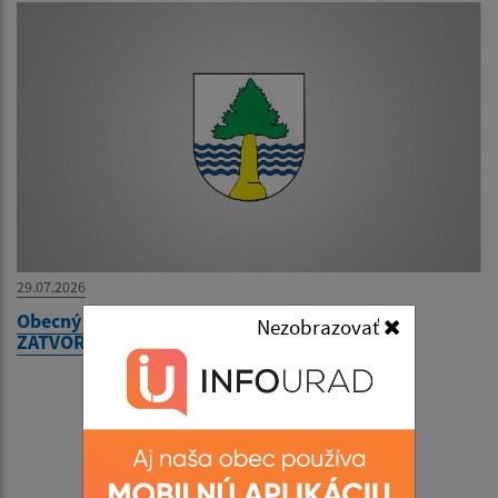
29.07.2026
Obecný úrad bude v utorok 04. augusta 2026
Nezobrazovať
ZATVORENÝ