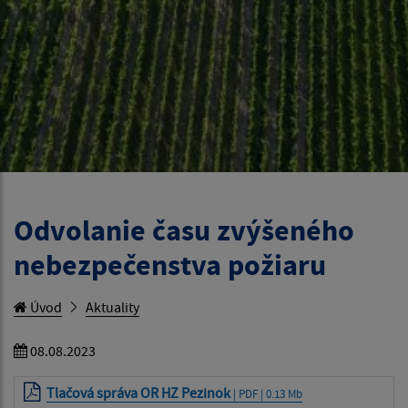
Odvolanie času zvýšeného
nebezpečenstva požiaru
Úvod
Aktuality
08.08.2023
Tlačová správa OR HZ Pezinok
| PDF | 0.13 Mb