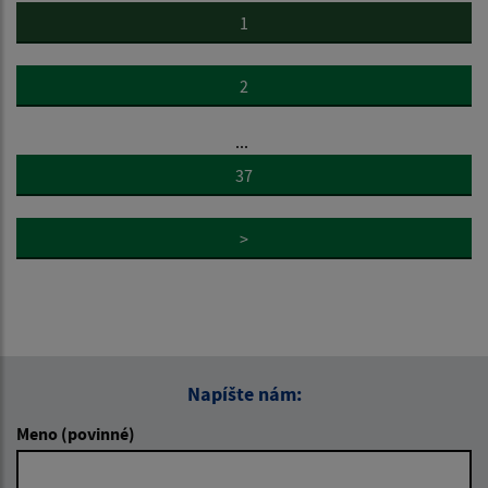
1
2
...
37
>
Napíšte nám:
Meno (povinné)