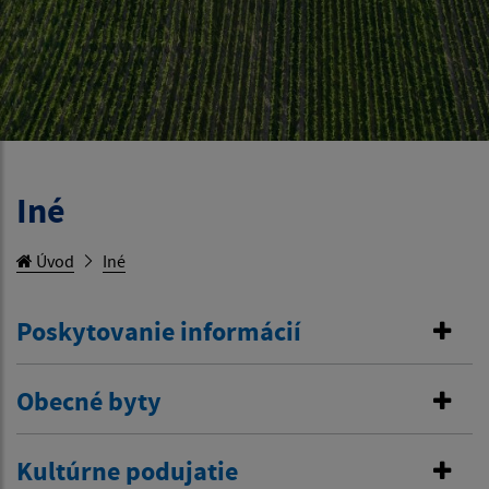
Iné
Úvod
Iné
Poskytovanie informácií
Obecné byty
Kultúrne podujatie