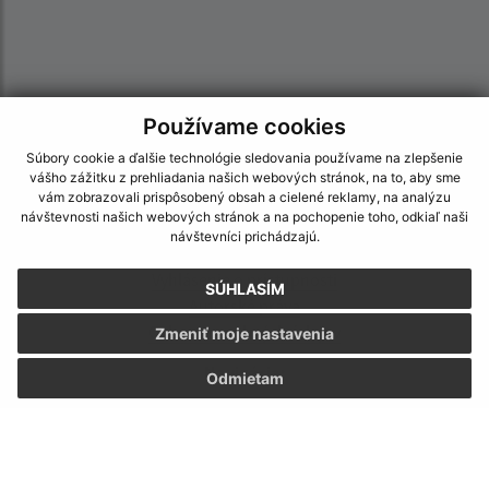
Používame cookies
Súbory cookie a ďalšie technológie sledovania používame na zlepšenie
vášho zážitku z prehliadania našich webových stránok, na to, aby sme
vám zobrazovali prispôsobený obsah a cielené reklamy, na analýzu
návštevnosti našich webových stránok a na pochopenie toho, odkiaľ naši
Informácie o stránke:
návštevníci prichádzajú.
Vyhlásenie o prístupnosti
SÚHLASÍM
Autorské práva
Ochrana osobných údajov
Zmeniť moje nastavenia
Navigácia:
Odmietam
Vytlačiť aktuálnu stránku
Mapa stránok
Cookies