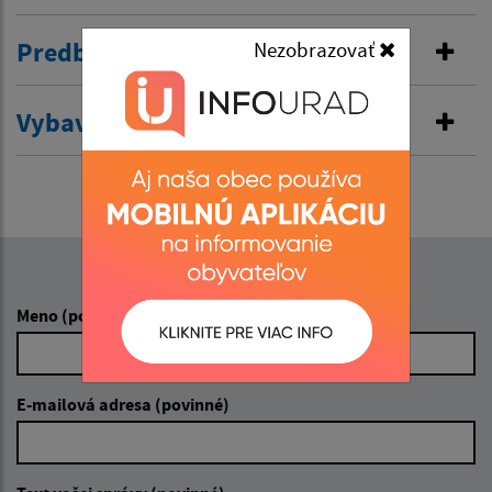
Predbežná ochrana
Nezobrazovať
Vybavenie rybárského lístka
Napíšte nám:
Meno (povinné)
E-mailová adresa (povinné)