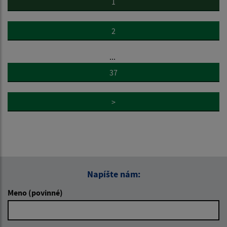
1
2
...
37
>
Napíšte nám:
Meno (povinné)