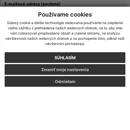
E-mailová adresa (povinné)
Používame cookies
Súbory cookie a ďalšie technológie sledovania používame na zlepšenie
Text vašej správy (povinné)
vášho zážitku z prehliadania našich webových stránok, na to, aby sme
vám zobrazovali prispôsobený obsah a cielené reklamy, na analýzu
návštevnosti našich webových stránok a na pochopenie toho, odkiaľ naši
návštevníci prichádzajú.
SÚHLASÍM
Zmeniť moje nastavenia
Oboznámil som sa so
spracúvaním osobných
údajov
Odmietam
Google reCaptcha Response
Odoslať správu
Úradné hodiny: