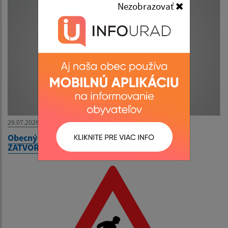
Nezobrazovať
29.07.2026
Obecný úrad bude v utorok 04. augusta 2026
ZATVORENÝ