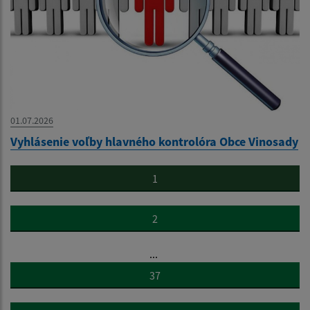
01.07.2026
Vyhlásenie voľby hlavného kontrolóra Obce Vinosady
1
2
...
37