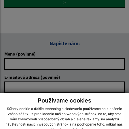
>
Napíšte nám:
Meno (povinné)
E-mailová adresa (povinné)
Používame cookies
Text vašej správy (povinné)
Súbory cookie a ďalšie technológie sledovania používame na zlepšenie
vášho zážitku z prehliadania našich webových stránok, na to, aby sme
vám zobrazovali prispôsobený obsah a cielené reklamy, na analýzu
návštevnosti našich webových stránok a na pochopenie toho, odkiaľ naši