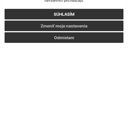
návštevníci prichádzajú.
SÚHLASÍM
Oboznámil som sa so
spracúvaním osobných
údajov
Zmeniť moje nastavenia
Odmietam
Google reCaptcha Response
Odoslať správu
Úradné hodiny:
Deň
Čas
Pondelok:
9:00 – 11:30 13:00 – 16:30
Utorok:
7:30 – 12:00
Streda:
9:00 – 11:30 13:00 – 16:30
Štvrtok:
7:30 – 12:00
Piatok:
Nestránkový deň
Kontakt: