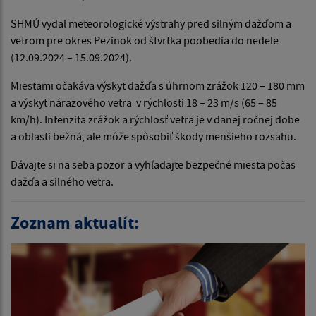
SHMÚ vydal meteorologické výstrahy pred silným dažďom a
vetrom pre okres Pezinok od štvrtka poobedia do nedele
(12.09.2024 – 15.09.2024).
Miestami očakáva výskyt dažďa s úhrnom zrážok 120 – 180 mm
a výskyt nárazového vetra v rýchlosti 18 – 23 m/s (65 – 85
km/h). Intenzita zrážok a rýchlosť vetra je v danej ročnej dobe
a oblasti bežná, ale môže spôsobiť škody menšieho rozsahu.
Dávajte si na seba pozor a vyhľadajte bezpečné miesta počas
dažďa a silného vetra.
Zoznam aktualít: