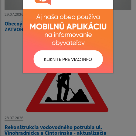
29.07.2026
Obecný úrad bude v utorok 04. augusta 2026
ZATVORENÝ
28.07.2026
Rekonštrukcia vodovodného potrubia ul.
Vinohradnícka a Cintorínska - aktualizácia