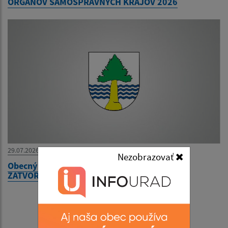
ORGÁNOV SAMOSPRÁVNYCH KRAJOV 2026
29.07.2026
Nezobrazovať
Obecný úrad bude v utorok 04. augusta 2026
ZATVORENÝ