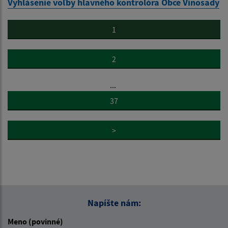
Vyhlásenie voľby hlavného kontrolóra Obce Vinosady
1
2
...
37
>
Napíšte nám:
Meno (povinné)