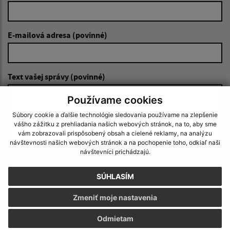
E-mailová adresa (povinné)
Text vašej správy (povinné)
Používame cookies
Súbory cookie a ďalšie technológie sledovania používame na zlepšenie
vášho zážitku z prehliadania našich webových stránok, na to, aby sme
vám zobrazovali prispôsobený obsah a cielené reklamy, na analýzu
návštevnosti našich webových stránok a na pochopenie toho, odkiaľ naši
návštevníci prichádzajú.
Oboznámil som sa so
spracúvaním osobných
údajov
SÚHLASÍM
Google reCaptcha Response
Zmeniť moje nastavenia
Odoslať správu
Odmietam