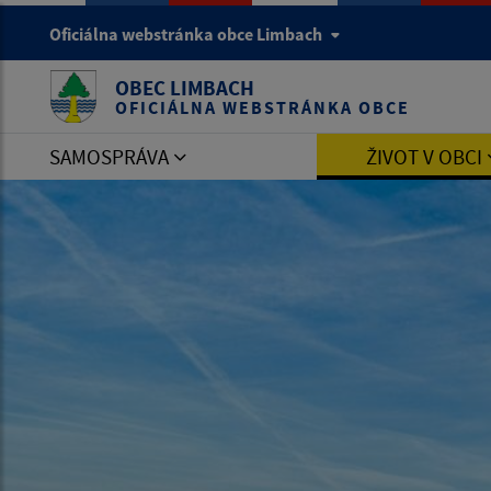
Oficiálna webstránka obce Limbach
OBEC LIMBACH
OFICIÁLNA WEBSTRÁNKA OBCE
SAMOSPRÁVA
ŽIVOT V OBCI