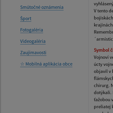
vyhlásený
Smútočné oznámenia
V tento d
bojiskách
Šport
krajinách
Fotogaléria
Remembra
´armistic
Videogaléria
Symbol č
Zaujímavosti
Vojnoví v
☆ Mobilná aplikácia obce
úcty vojn
objavil v
flámskych
chirurg. 
dotýkali.
ťažobou v
preliatej