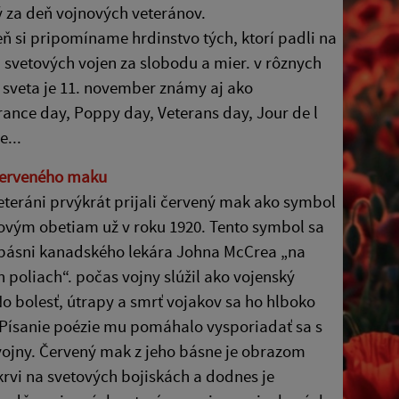
 za deň vojnových veteránov.
eň si pripomíname hrdinstvo tých, ktorí padli na
 svetových vojen za slobodu a mier. v rôznych
 sveta je 11. november známy aj ako
nce day, Poppy day, Veterans day, Jour de l
e...
erveného maku
eteráni prvýkrát prijali červený mak ako symbol
ovým obetiam už v roku 1920. Tento symbol sa
 básni kanadského lekára Johna McCrea „na
 poliach“. počas vojny slúžil ako vojenský
No bolesť, útrapy a smrť vojakov sa ho hlboko
 Písanie poézie mu pomáhalo vysporiadať sa s
ojny. Červený mak z jeho básne je obrazom
 krvi na svetových bojiskách a dodnes je