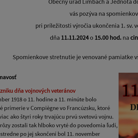
Obecný úrad Limbach a Jednota d
vás pozýva na spomienkové
pri príležitosti výročia ukončenia 1. sv.
dňa
11.11.2024
o
15.00 hod.
na
ci
Spomienkove stretnutie je venované pamiatke vš
ímavosť
vzniku dňa vojnových veteránov
ber 1918 o 11. hodine a 11. minúte bolo
é prímerie v Compiègne vo Francúzsku, ktoré
viac ako štyri roky trvajúcu prvú svetovú vojnu.
rôzy zostali tak hlboko vryté do povedomia ľudí,
stredne po jej skončení bol 11. november