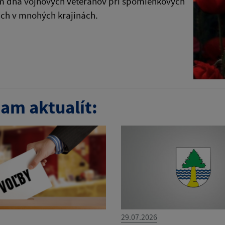
 dňa vojnových veteránov pri spomienkových
ach v mnohých krajinách.
am aktualít:
29.07.2026