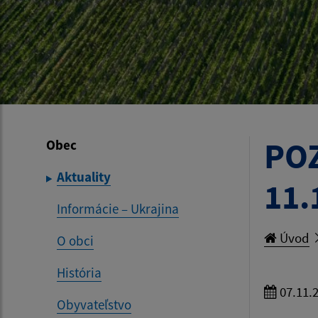
PO
Obec
Aktuality
11.
Informácie – Ukrajina
Úvod
O obci
História
07.11.
Obyvateľstvo