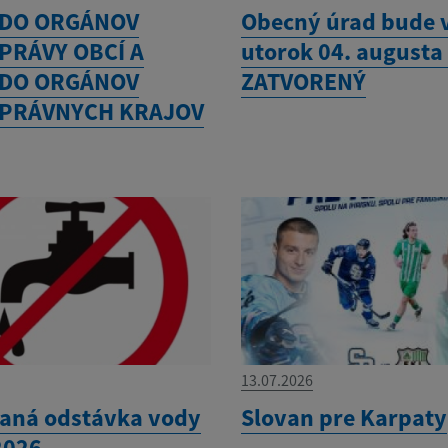
 DO ORGÁNOV
Obecný úrad bude 
PRÁVY OBCÍ A
utorok 04. augusta
 DO ORGÁNOV
ZATVORENÝ
PRÁVNYCH KRAJOV
13.07.2026
aná odstávka vody
Slovan pre Karpaty
2026