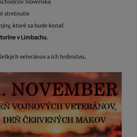
ôchodcov Slovenska
 stretnutie
 vojny, ktoré sa bude konať
ntoríne v Limbachu
.
etkých veteránov a ich hrdinstvu.