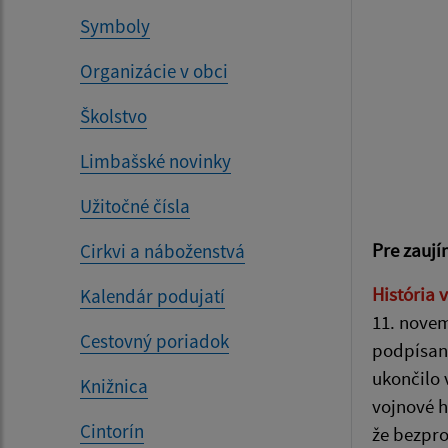
Symboly
Organizácie v obci
Školstvo
Limbašské novinky
Užitočné čísla
Pre zauj
Cirkvi a náboženstvá
História 
Kalendár podujatí
11. novem
Cestovný poriadok
podpísan
ukončilo 
Knižnica
vojnové h
Cintorín
že bezpro