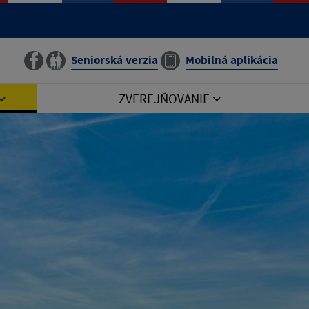
Seniorská verzia
Mobilná aplikácia
ZVEREJŇOVANIE