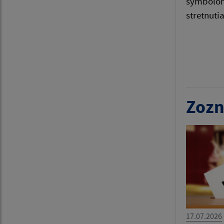
symbolom
stretnuti
Zozn
17.07.2026