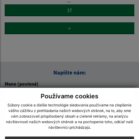
...
37
>
Napíšte nám:
Meno (povinné)
Používame cookies
Súbory cookie a ďalšie technológie sledovania používame na zlepšenie
E-mailová adresa (povinné)
vášho zážitku z prehliadania našich webových stránok, na to, aby sme
vám zobrazovali prispôsobený obsah a cielené reklamy, na analýzu
návštevnosti našich webových stránok a na pochopenie toho, odkiaľ naši
návštevníci prichádzajú.
Text vašej správy (povinné)