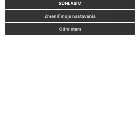
SÚHLASÍM
Zmeniť moje nastavenia
Odmietam
Oboznámil som sa so
spracúvaním osobných
údajov
Google reCaptcha Response
Odoslať správu
Úradné hodiny:
Deň
Čas
Pondelok:
9:00 – 11:30 13:00 – 16:30
Utorok:
7:30 – 12:00
Streda:
9:00 – 11:30 13:00 – 16:30