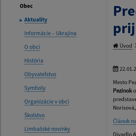
Pre
Obec
Aktuality
pri
Informácie – Ukrajina
Úvod
O obci
História
22.01.
Obyvateľstvo
Mesto Pez
Symboly
Pezinok
o
predstave
Organizácie v obci
Norisová,
Školstvo
Článok n
Limbašské novinky
Divadlo A