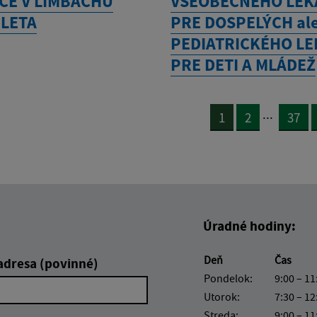
CE V LIMBACHU
VŠEOBECNÉHO LEK
 LETA
PRE DOSPELÝCH al
PEDIATRICKÉHO L
PRE DETI A MLÁDEŽ
...
1
2
37
Úradné hodiny:
Deň
Čas
adresa (povinné)
Pondelok:
9:00 – 11
Utorok:
7:30 – 12
Streda:
9:00 – 11