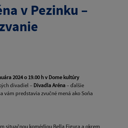
éna v Pezinku –
ozvanie
nuára 2024 o 19.00 h v Dome kultúry
kých divadiel –
Divadla Aréna
– ďalšie
 sa vám predstavia zvučné mená ako Soňa
um situačnou komédiou Bella Figura a okrem