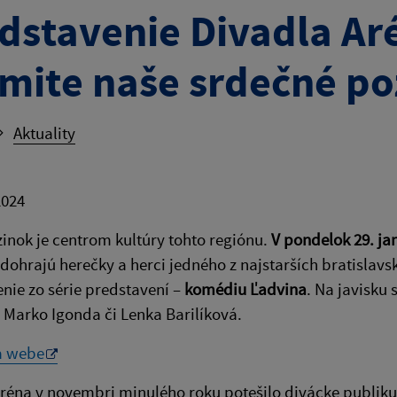
dstavenie Divadla Ar
jmite naše srdečné p
Aktuality
2024
inok je centrom kultúry tohto regiónu.
V pondelok 29. ja
dohrajú herečky a herci jedného z najstarších bratislavs
nie zo série predstavení –
komédiu Ľadvina
. Na javisku
 Marko Igonda či Lenka Barilíková.
a webe
réna v novembri minulého roku potešilo divácke publik