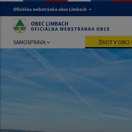
Oficiálna webstránka obce Limbach
OBEC LIMBACH
OFICIÁLNA WEBSTRÁNKA OBCE
SAMOSPRÁVA
ŽIVOT V OBCI