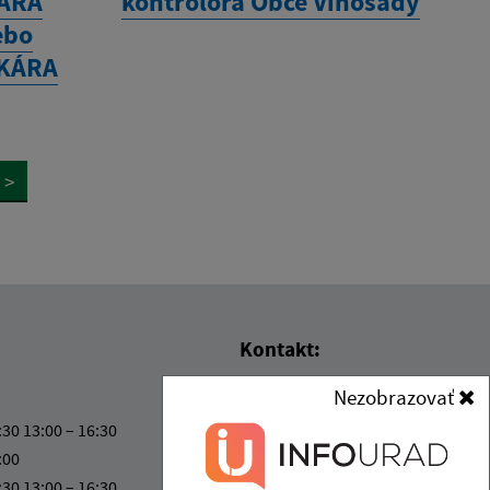
ÁRA
kontrolóra Obce Vinosady
ebo
EKÁRA
>
Kontakt:
Nezobrazovať
Obecný úrad Limbach
SNP 55
:30 13:00 – 16:30
900 91 Limbach
:00
:30 13:00 – 16:30