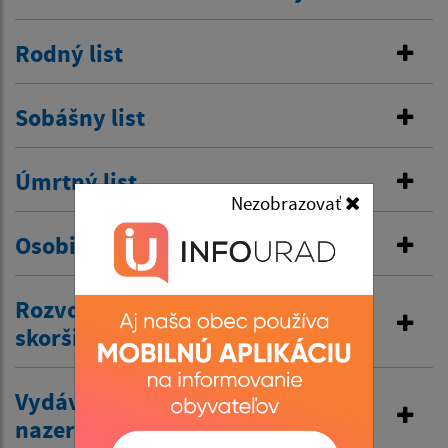
Rodný list
Sobášny list
Úmrtný list
Nezobrazovať
Osobitná matrika
Rozvod manželstva a prijatie
skoršieho priezviska
Vydávanie výpisov z matriky a
nazeranie do matriky