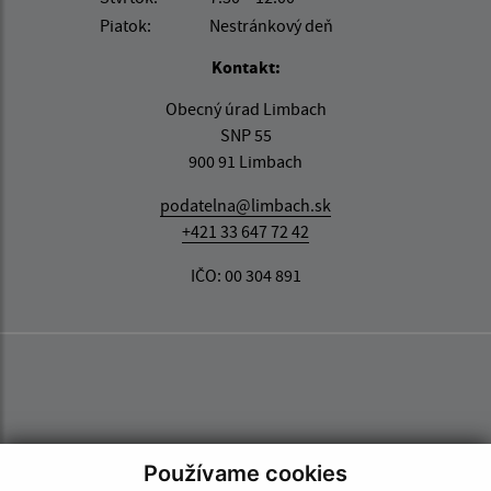
Piatok:
Nestránkový deň
Kontakt:
Obecný úrad Limbach
SNP 55
900 91 Limbach
podatelna@limbach.sk
+421 33 647 72 42
IČO: 00 304 891
Používame cookies