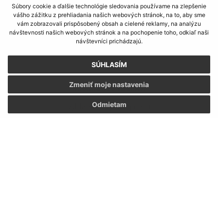
Súbory cookie a ďalšie technológie sledovania používame na zlepšenie
vášho zážitku z prehliadania našich webových stránok, na to, aby sme
vám zobrazovali prispôsobený obsah a cielené reklamy, na analýzu
návštevnosti našich webových stránok a na pochopenie toho, odkiaľ naši
návštevníci prichádzajú.
SÚHLASÍM
Zmeniť moje nastavenia
Informácie o stránke:
Odmietam
Vyhlásenie o prístupnosti
Autorské práva
Ochrana osobných údajov
Navigácia:
Vytlačiť aktuálnu stránku
Mapa stránok
Cookies
Rýchle odkazy: