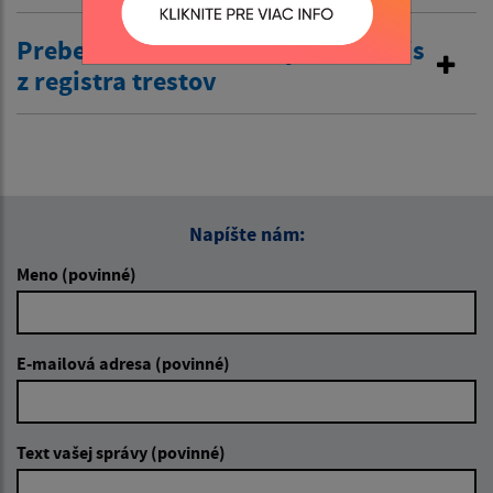
Preberanie žiadostí o výpis a odpis
z registra trestov
Napíšte nám:
Meno (povinné)
E-mailová adresa (povinné)
Text vašej správy (povinné)