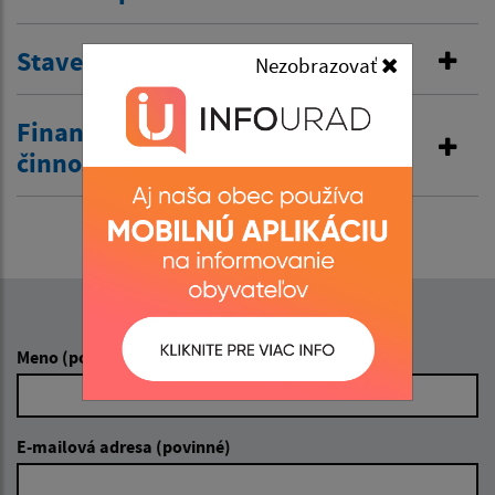
Stavebná správa
Nezobrazovať
Finančná správa a obchodná
činnosť
Napíšte nám:
Meno (povinné)
E-mailová adresa (povinné)