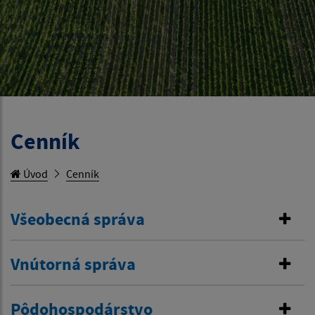
Cenník
Úvod
Cenník
Všeobecná správa
Vnútorná správa
Pôdohospodárstvo