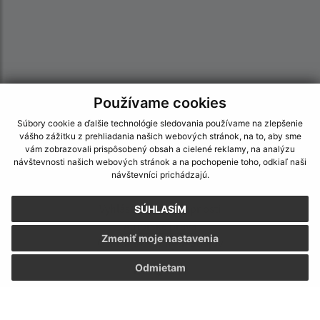
Používame cookies
Súbory cookie a ďalšie technológie sledovania používame na zlepšenie
vášho zážitku z prehliadania našich webových stránok, na to, aby sme
vám zobrazovali prispôsobený obsah a cielené reklamy, na analýzu
návštevnosti našich webových stránok a na pochopenie toho, odkiaľ naši
návštevníci prichádzajú.
Informácie o stránke:
Vyhlásenie o prístupnosti
SÚHLASÍM
Autorské práva
Zmeniť moje nastavenia
Ochrana osobných údajov
Odmietam
Navigácia:
Vytlačiť aktuálnu stránku
Mapa stránok