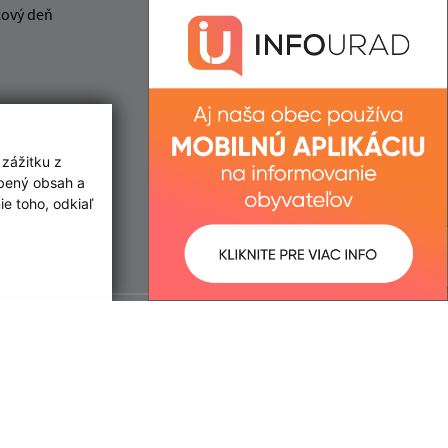
kový deň
IČO: 00 304 891
 zážitku z
obený obsah a
e toho, odkiaľ