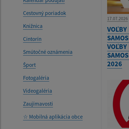
Kalendár podujatí
Cestovný poriadok
17.07.2026
Knižnica
VOĽBY
SAMOS
Cintorín
VOĽBY
Smútočné oznámenia
SAMOS
2026
Šport
Fotogaléria
Videogaléria
Zaujímavosti
☆ Mobilná aplikácia obce