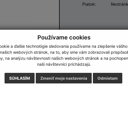
Piatok:
Nestrán
Používame cookies
Google reCaptcha Response
okie a ďalšie technológie sledovania používame na zlepšenie vášho
Odoslať správu
 našich webových stránok, na to, aby sme vám zobrazovali prispôs
my, na analýzu návštevnosti našich webových stránok a na pochopeni
naši návštevníci prichádzajú.
SÚHLASÍM
Zmeniť moje nastavenia
Odmietam