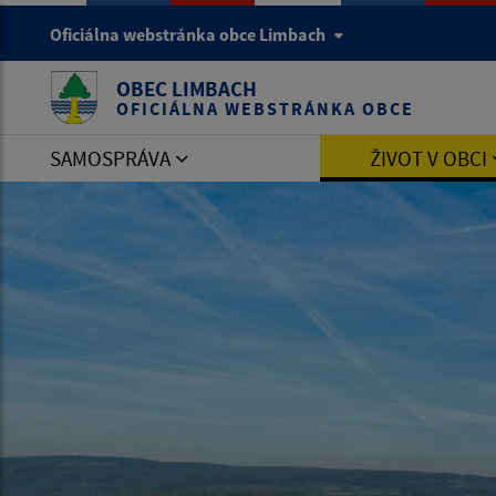
Oficiálna webstránka obce Limbach
OBEC LIMBACH
OFICIÁLNA WEBSTRÁNKA OBCE
SAMOSPRÁVA
ŽIVOT V OBCI