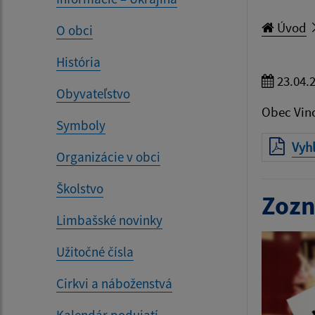
Úvod
O obci
História
23.04.
Obyvateľstvo
Obec Vino
Symboly
Vyhl
Organizácie v obci
Školstvo
Zozn
Limbašské novinky
Užitočné čísla
Cirkvi a náboženstvá