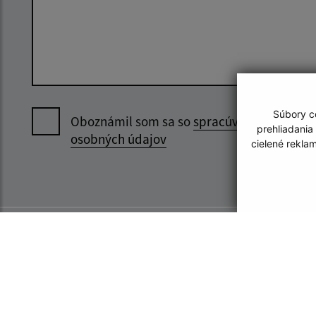
Súbory co
Oboznámil som sa so
spracúvaním
prehliadania
osobných údajov
cielené rekla