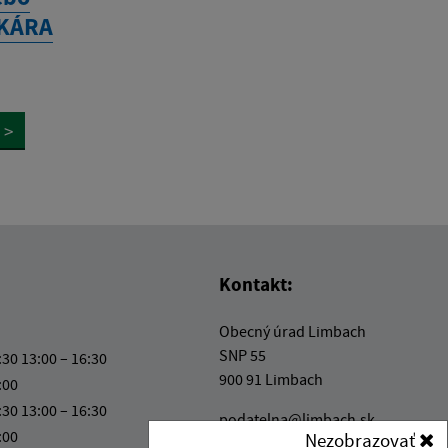
EKÁRA
>
Kontakt:
Obecný úrad Limbach
SNP 55
:30 13:00 – 16:30
900 91 Limbach
:00
:30 13:00 – 16:30
podatelna@limbach.sk
:00
Nezobrazovať
+421 33 647 72 42