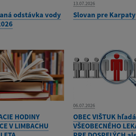
13.07.2026
aná odstávka vody
Slovan pre Karpaty
2026
06.07.2026
ACIE HODINY
OBEC VIŠTUK hľad
CE V LIMBACHU
VŠEOBECNÉHO LEK
 LETA
PRE DOSPELÝCH al