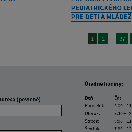
PEDIATRICKÉHO L
PRE DETI A MLÁDEŽ
...
1
2
37
Úradné hodiny:
Deň
Čas
adresa (povinné)
Pondelok:
9:00 – 11
Utorok:
7:30 – 12
Streda:
9:00 – 11
Štvrtok:
7:30 – 12