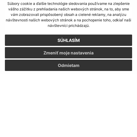
Text vašej správy (povinné)
Súbory cookie a ďalšie technológie sledovania používame na zlepšenie
vášho zážitku z prehliadania našich webových stránok, na to, aby sme
vám zobrazovali prispôsobený obsah a cielené reklamy, na analýzu
návštevnosti našich webových stránok a na pochopenie toho, odkiaľ naši
návštevníci prichádzajú.
SÚHLASÍM
Zmeniť moje nastavenia
Oboznámil som sa so
spracúvaním osobných
údajov
Odmietam
Google reCaptcha Response
Odoslať správu
Úradné hodiny:
Deň
Čas
Pondelok:
9:00 – 11:30 13:00 – 16:30
Utorok:
7:30 – 12:00