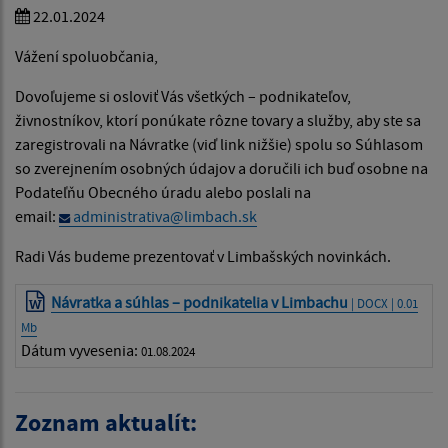
22.01.2024
Vážení spoluobčania,
Dovoľujeme si osloviť Vás všetkých – podnikateľov,
živnostníkov, ktorí ponúkate rôzne tovary a služby, aby ste sa
zaregistrovali na Návratke (viď link nižšie) spolu so Súhlasom
so zverejnením osobných údajov a doručili ich buď osobne na
Podateľňu Obecného úradu alebo poslali na
email:
administrativa@limbach.sk
Radi Vás budeme prezentovať v Limbašských novinkách.
Návratka a súhlas – podnikatelia v Limbachu
| DOCX | 0.01
Mb
Dátum vyvesenia:
01.08.2024
Zoznam aktualít: