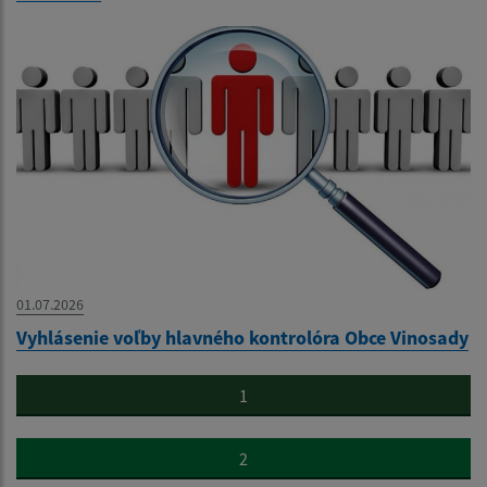
01.07.2026
Vyhlásenie voľby hlavného kontrolóra Obce Vinosady
1
2