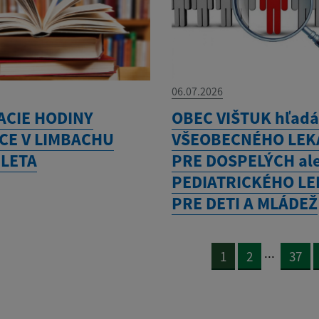
06.07.2026
ACIE HODINY
OBEC VIŠTUK hľad
CE V LIMBACHU
VŠEOBECNÉHO LEK
 LETA
PRE DOSPELÝCH al
PEDIATRICKÉHO L
PRE DETI A MLÁDEŽ
...
1
2
37