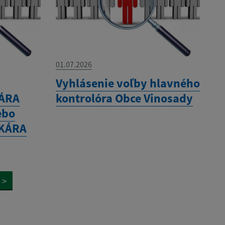
01.07.2026
á
Vyhlásenie voľby hlavného
ÁRA
kontrolóra Obce Vinosady
ebo
EKÁRA
>