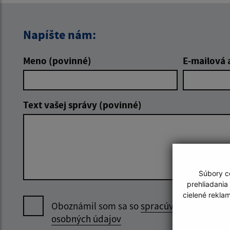
Napíšte nám:
Meno (povinné)
E-mailová 
Text vašej správy (povinné)
Súbory co
prehliadania
cielené rekla
Oboznámil som sa so
spracúvaním
osobných údajov