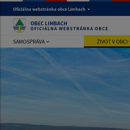
Oficiálna webstránka obce Limbach
OBEC LIMBACH
OFICIÁLNA WEBSTRÁNKA OBCE
SAMOSPRÁVA
ŽIVOT V OBCI