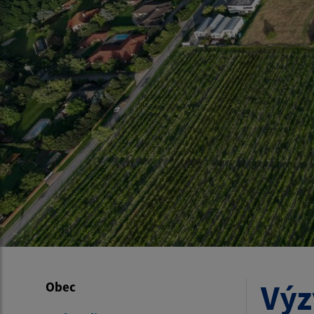
Výz
Obec