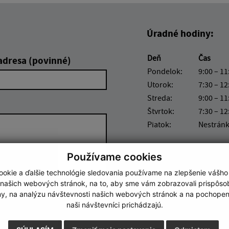
Úradné hodiny:
Deň
Čas
adresa (povinné)
Pondelok:
9:00 – 11
Utorok:
7:30 – 12
Streda:
9:00 – 11
Štvrtok:
7:30 – 12
Piatok:
Nestrán
Používame cookies
okie a ďalšie technológie sledovania používame na zlepšenie vášho
 našich webových stránok, na to, aby sme vám zobrazovali prispôs
my, na analýzu návštevnosti našich webových stránok a na pochopeni
Google reCaptcha Response
Odoslať správu
naši návštevníci prichádzajú.