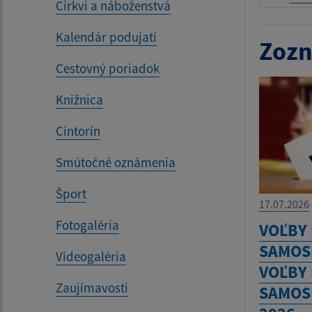
Cirkvi a náboženstvá
Kalendár podujatí
Zozn
Cestovný poriadok
Knižnica
Cintorín
Smútočné oznámenia
Šport
17.07.2026
Fotogaléria
VOĽBY
SAMOS
Videogaléria
VOĽBY
Zaujímavosti
SAMOS