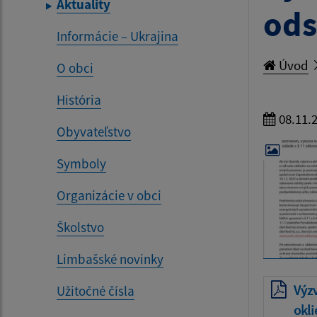
Aktuality
ods
Informácie – Ukrajina
Úvod
O obci
História
08.11.
Obyvateľstvo
Symboly
Organizácie v obci
Školstvo
Limbašské novinky
Výzv
Užitočné čísla
okli