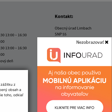
Kontakt:
Obecný úrad Limbach
SNP 55
:30 13:00 – 16:30
900 91 Limbach
:00
Nezobrazovať
:30 13:00 – 16:30
podatelna@limbach.sk
:00
+421 33 647 72 42
kový deň
IČO: 00 304 891
 zážitku z
obený obsah a
e toho, odkiaľ