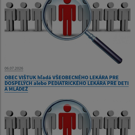
06.07.2026
OBEC VIŠTUK hľadá VŠEOBECNÉHO LEKÁRA PRE
DOSPELÝCH alebo PEDIATRICKÉHO LEKÁRA PRE DETI
A MLÁDEŽ