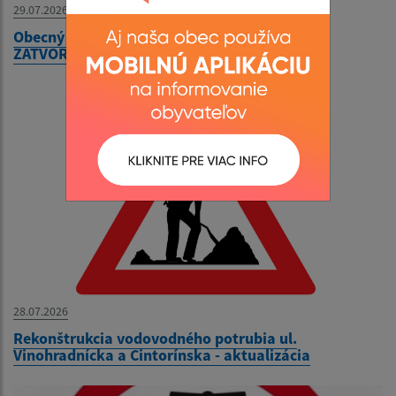
29.07.2026
Obecný úrad bude v utorok 04. augusta 2026
ZATVORENÝ
28.07.2026
Rekonštrukcia vodovodného potrubia ul.
Vinohradnícka a Cintorínska - aktualizácia