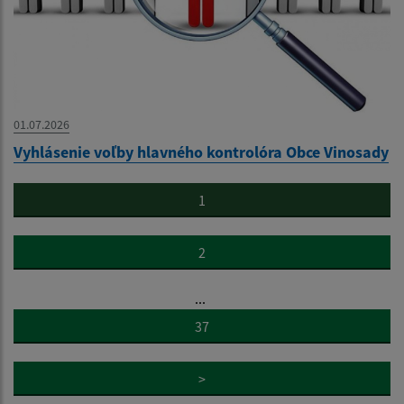
01.07.2026
Vyhlásenie voľby hlavného kontrolóra Obce Vinosady
1
2
...
37
>