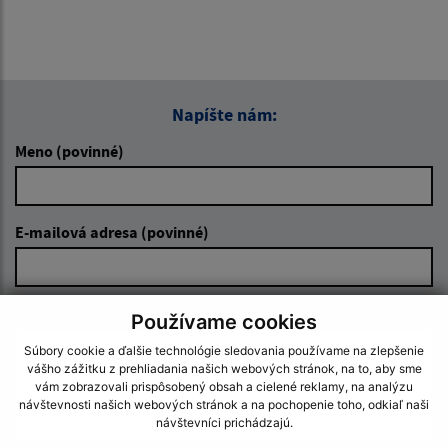
Napíšte nám:
Meno (povinné)
E-mailová adresa (povinné)
Text vašej správy (povinné)
Používame cookies
Súbory cookie a ďalšie technológie sledovania používame na zlepšenie
vášho zážitku z prehliadania našich webových stránok, na to, aby sme
vám zobrazovali prispôsobený obsah a cielené reklamy, na analýzu
návštevnosti našich webových stránok a na pochopenie toho, odkiaľ naši
návštevníci prichádzajú.