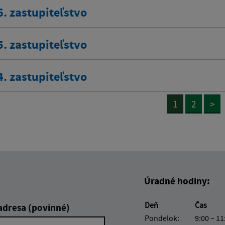
6. zastupiteľstvo
5. zastupiteľstvo
4. zastupiteľstvo
1
2
>
Úradné hodiny:
Deň
Čas
adresa (povinné)
Pondelok:
9:00 – 11