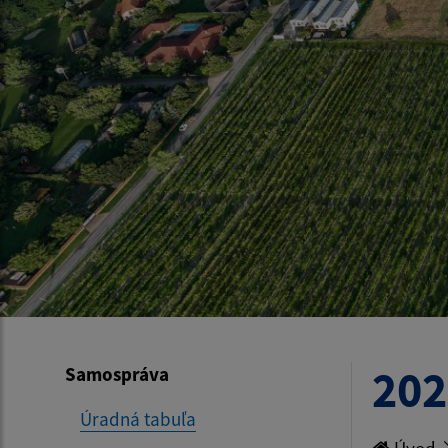
202
Samospráva
Úradná tabuľa
Úvod