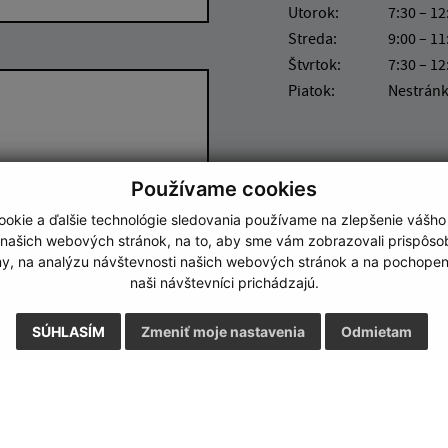
Utorok:
7:30 – 12
Streda:
9:00 – 11
Štvrtok:
7:30 – 12
Piatok:
Nestrán
Používame cookies
okie a ďalšie technológie sledovania používame na zlepšenie vášho
Google reCaptcha Response
 našich webových stránok, na to, aby sme vám zobrazovali prispôs
Odoslať správu
my, na analýzu návštevnosti našich webových stránok a na pochopeni
naši návštevníci prichádzajú.
SÚHLASÍM
Zmeniť moje nastavenia
Odmietam