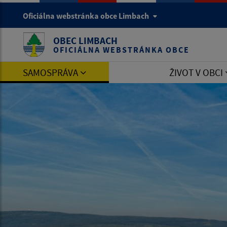
Oficiálna webstránka obce Limbach
OBEC LIMBACH
OFICIÁLNA WEBSTRÁNKA OBCE
SAMOSPRÁVA
ŽIVOT V OBCI