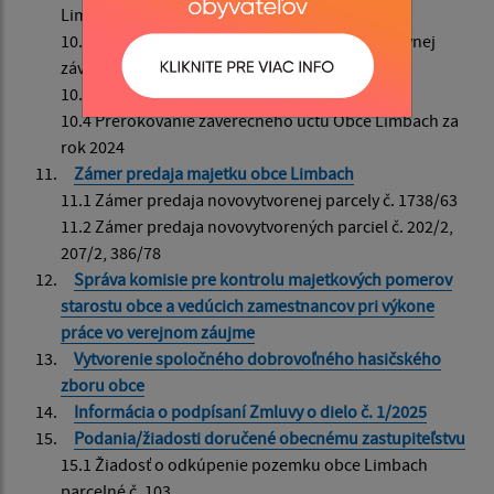
Limbach za rok 2024
10.2 Správa nezávislého audítora z auditu účtovnej
závierky k 31.12.2024
10.3 Výročná správa Obce Limbach za rok 2024
10.4 Prerokovanie záverečného účtu Obce Limbach za
rok 2024
Zámer predaja majetku obce Limbach
11.1 Zámer predaja novovytvorenej parcely č. 1738/63
11.2 Zámer predaja novovytvorených parciel č. 202/2,
207/2, 386/78
Správa komisie pre kontrolu majetkových pomerov
starostu obce a vedúcich zamestnancov pri výkone
práce vo verejnom záujme
Vytvorenie spoločného dobrovoľného hasičského
zboru obce
Informácia o podpísaní Zmluvy o dielo č. 1/2025
Podania/žiadosti doručené obecnému zastupiteľstvu
15.1 Žiadosť o odkúpenie pozemku obce Limbach
parcelné č. 103