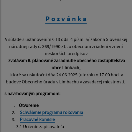
P o z v á n k a
V súlade s ustanovením § 13 ods. 4 písm. a/ zákona Slovenskej
národnej rady č. 369/1990 Zb. o obecnom zriadení v znení
neskorších predpisov
zvolávam 6. plánované zasadnutie obecného zastupiteľstva
obce Limbach,
ktoré sa uskutoční dňa 24.06.2025 (utorok) o 17.00 hod. v
budove Obecného úradu v Limbachu v zasadacej miestnosti,
s navrhovaným programom:
Otvorenie
Schválenie programu rokovania
Pracovné komisie
3.1 Určenie zapisovateľa