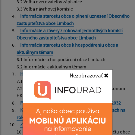
3.2 Voľba overovateľov zápisnice
3.3 Voľba návrhovej komisie
Informácia starostu obce o plnení uznesení Obecného
zastupiteľstva obce Limbach
Informácie a závery z rokovaní jednotlivých komisií
Obecného zastupiteľstva obce Limbach
Informácia starostu obce k hospodáreniu obce a
aktuálnym témam
6.1 Informácie o hospodárení obce Limbach
6.2 Informácie k aktuálnym témam
Hlavný kontrolór obce Limbach
Nezobrazovať
7.1 Prerokovanie upozornenia prokurátora
7.2 Zrušenie prijatých uznesení súvisiacich s výkonom
HK od 1.3.2025
Program rozvoja obce Limbach na roky 2025-2032
Komunitný plán sociálnych služieb obce Limbach na
roky 2025-2032
Záverečný účet obce Limbach za rok 2024
10.1 Hodnotiaca správa k programovému rozpočtu obce