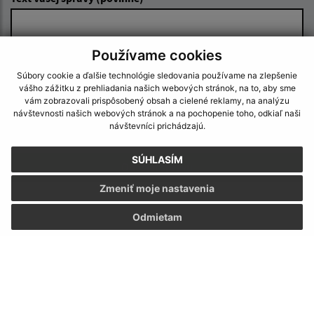
Používame cookies
Súbory cookie a ďalšie technológie sledovania používame na zlepšenie
vášho zážitku z prehliadania našich webových stránok, na to, aby sme
vám zobrazovali prispôsobený obsah a cielené reklamy, na analýzu
návštevnosti našich webových stránok a na pochopenie toho, odkiaľ naši
Oboznámil som sa so
spracúvaním osobných
návštevníci prichádzajú.
údajov
SÚHLASÍM
Google reCaptcha Response
Odoslať správu
Zmeniť moje nastavenia
Odmietam
Úradné hodiny:
Deň
Čas
Pondelok:
9:00 – 11:30 13:00 – 16:30
Utorok:
7:30 – 12:00