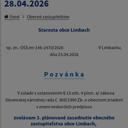
28.04.2026
Úvod
Obecné zastupiteľstvo
Starosta obce Limbach
sp. zn.: OÚLim-146-2470/2026 V Limbachu,
dňa 23.04.2026
P o z v á n k a
V súlade s ustanovením § 13 ods. 4 písm. a/ zákona
Slovenskej národnej rady č. 369/1990 Zb. o obecnom zriadení
v znení neskorších predpisov
zvolávam 3. plánované zasadnutie obecného
zastupiteľstva obce Limbach,