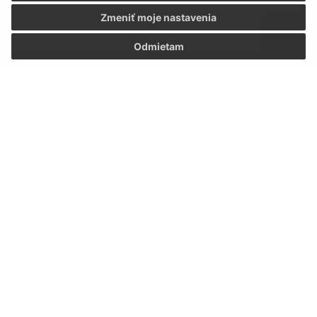
Zmeniť moje nastavenia
Odmietam
Oboznámil som sa so
spracúvaním osobných
údajov
Google reCaptcha Response
Odoslať správu
Úradné hodiny:
Deň
Čas
Pondelok:
9:00 – 11:30 13:00 – 16:30
Utorok:
7:30 – 12:00
Streda:
9:00 – 11:30 13:00 – 16:30
Štvrtok:
7:30 – 12:00