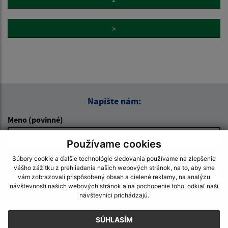
>
Napíšte nám:
Meno (povinné)
Používame cookies
Súbory cookie a ďalšie technológie sledovania používame na zlepšenie
E-mailová adresa (povinné)
vášho zážitku z prehliadania našich webových stránok, na to, aby sme
vám zobrazovali prispôsobený obsah a cielené reklamy, na analýzu
návštevnosti našich webových stránok a na pochopenie toho, odkiaľ naši
návštevníci prichádzajú.
Text vašej správy (povinné)
SÚHLASÍM