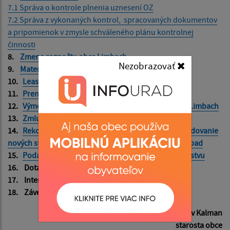
7.1 Správa o kontrole plnenia uznesení OZ
7.2 Správa z vykonaných kontrol, spracovaných dokumentov
a pripomienok v zmysle schváleného plánu kontrolnej
činnosti
8.
Zmena rozpočtu obce Limbach
Nezobrazovať
9.
Materská škola-návrhy
10.
Leasing úžitkového motorového vozidla
11.
Prenájom pozemkov vo vlastníctve obce
12.
Výmena a doplnenie verejného osvetlenia v obci Limbach
13.
Zmluvy
14.
Rekonštrukcie miestnych ciest, chodníkov a vybudovanie
nových stojísk na komunálny odpad a separovaný odpad
15.
Podania/žiadosti doručené obecnému zastupiteľstvu
16.
Dotazy a podnety občanov
17.
Interpelácie poslancov na starostu obce
18.
Záver
JUDr. Branislav Kalman
starosta obce